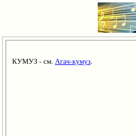
КУМУЗ - см.
Агач-кумуз
.