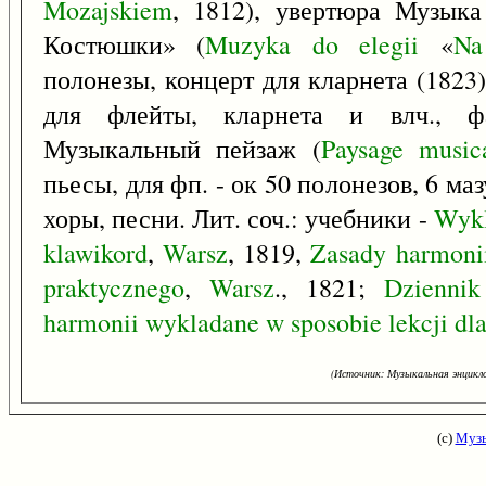
Mozajskiem
, 1812), увертюра Музык
Костюшки» (
Muzyka
do
elegii
«
Na
полонезы, концерт для кларнета (1823
для флейты, кларнета и влч., фа
Музыкальный пейзаж (
Paysage
music
пьесы, для фп. - ок 50 полонезов, 6 ма
хоры, песни. Лит. соч.: учебники -
Wyk
klawikord
,
Warsz
, 1819,
Zasady
harmoni
praktycznego
,
Warsz
., 1821;
Dziennik
harmonii
wykladane
w
sposobie
lekcji
dl
(Источник: Музыкальная энцикло
(с)
Музы