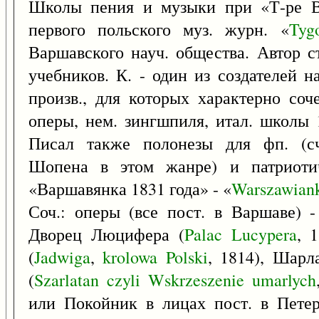
Школы пения и музыки при «Т-ре Ве
первого польского муз. журн. «
Tyg
Варшавского науч. общества. Автор с
учебников. К. - один из создателей н
произв., для которых характерно соч
оперы, нем. зингшпиля, итал. школы 
Писал также полонезы для фп. (сч
Шопена в этом жанре) и патриотич
«Варшавянка 1831 года» - «
Warszawian
Соч.: оперы (все пост. в Варшаве) -
Дворец Люцифера (
Palac
Lucypera
, 
(
Jadwiga
,
krolowa
Polski
, 1814), Шарл
(
Szarlatan
czyli
Wskrzeszenie
umarlych
или Покойник в лицах пост. в Петерб