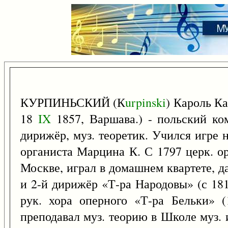
КУРПИНЬСКИЙ (К
urpinski
) Кароль К
18
IX
1857, Варшава.) - польский ком
дирижёр, муз. теоретик. Учился игре н
органиста Марцина К. С 1797 церк. о
Москве, играл в домашнем квартете, д
и 2-й дирижёр «Т-ра Народовы» (с 181
рук. хора оперного «Т-ра Бельки» (
преподавал муз. теорию в Школе муз. и