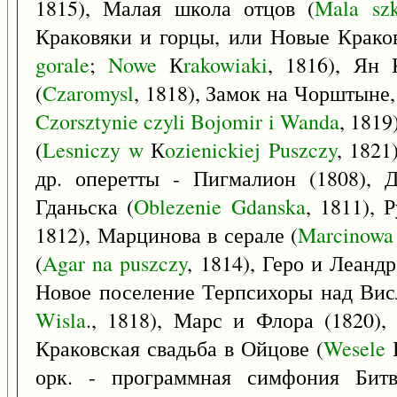
1815), Малая школа отцов (
Mala
sz
Краковяки и горцы, или Новые Крако
gorale
;
Nowe
К
rakowiaki
, 1816), Ян 
(
Czaromysl
, 1818), Замок на Чорштыне
Czorsztynie
czyli
Bojomir
i
Wanda
, 181
(
Lesniczy
w
К
ozienickiej
Puszczy
, 1821
др. оперетты - Пигмалион (1808), 
Гданьска (
Oblezenie
Gdanska
, 1811), 
1812), Марцинова в серале (
Marcinowa
(
Agar
na
puszczy
, 1814), Геро и Леандр
Новое поселение Терпсихоры над Вис
Wisla
., 1818), Марс и Флора (1820),
Краковская свадьба в Ойцове (
Wesele
орк. - программная симфония Бит