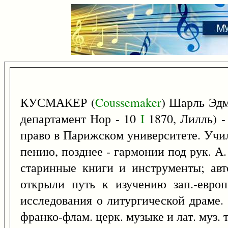
КУСМАКЕР (
Coussemaker
) Шарль Эд
департамент Нор - 10
I
1870, Лилль) -
право в Парижском университете. Учил
пению, позднее - гармонии под рук. А
старинные книги и инструменты; авто
открыли путь к изучению зап.-европ
исследования о литургической драме.
франко-флам. церк. музыке и лат. муз. т