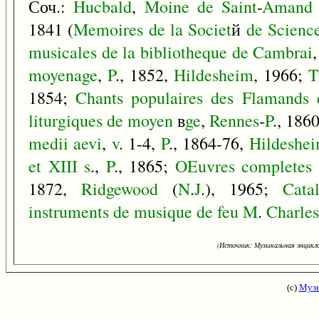
Соч.:
Hucbald
,
Moine
de
Saint
-
Amand
1841 (
Memoires
de
la
Societ
й
de
Scienc
musicales
de
la
bibliotheque
de
Cambrai
moyenage
,
P
., 1852,
Hildesheim
, 1966;
T
1854;
Chants
populaires
des
Flamands
liturgiques
de
moyen
в
ge
,
Rennes
-
P
., 186
medii
aevi
,
v
. 1-4,
P
., 1864-76,
Hildeshe
et
XIII
s
.,
P
., 1865;
OEuvres
completes
1872,
Ridgewood
(
N
.
J
.), 1965;
Cata
instruments
de
musique
de
feu
M
.
Charles
(Источник: Музыкальная энцикло
(с)
Музы