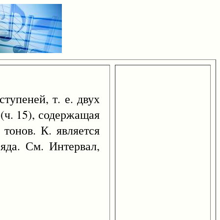
тупеней, т. е. двух
(ч. 15), содержащая
 тонов. К. является
яда. См. Интервал,