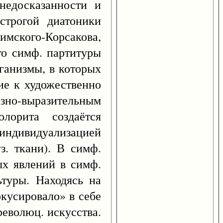
 недосказанности и
строгой диатоники
имского-Корсакова,
го симф. партитуры
ганизмы, в которых
ие к художественно
зно-выразительным
лорита создаётся
 индивидуализацией
з. ткани). В симф.
ых явлений в симф.
ьтуры. Находясь на
окусировало» в себе
революц. искусства.