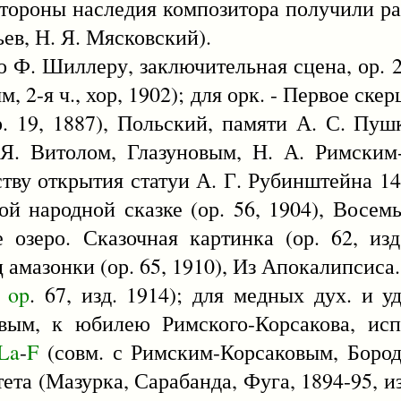
тороны наследия композитора получили раз
ев, Н. Я. Мясковский).
о Ф. Шиллеру, заключительная сцена, ор. 2
 2-я ч., хор, 1902); для орк. - Первое скерц
. 19, 1887), Польский, памяти А. С. Пушк
Я. Витолом, Глазуновым, Н. А. Римским
тву открытия статуи А. Г. Рубинштейна 14 
кой народной сказке (ор. 56, 1904), Восе
е озеро. Сказочная картинка (ор. 62, изд
ц амазонки (ор. 65, 1910), Из Апокалипсиса
,
op
. 67, изд. 1914); для медных дух. и у
овым, к юбилею Римского-Корсакова, исп.
La
-
F
(совм. с Римским-Корсаковым, Боро
тета (Мазурка, Сарабанда, Фуга, 1894-95, и