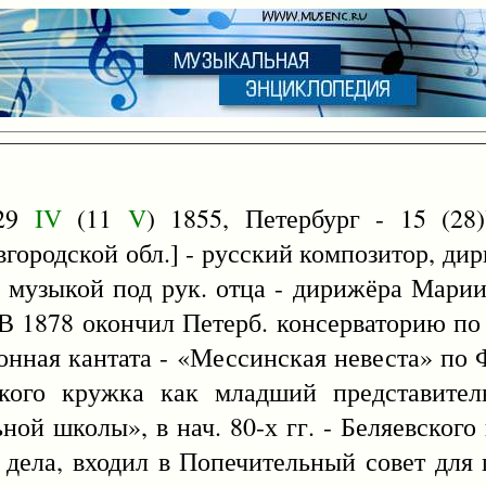
[29
IV
(11
V
) 1855, Петербург - 15 (28)
городской обл.] - русский композитор, дири
я музыкой под рук. отца - дирижёра Марии
 В 1878 окончил Петерб. консерваторию по
онная кантата - «Мессинская невеста» по 
ского кружка как младший представител
ой школы», в нач. 80-х гг. - Беляевског
нц. дела, входил в Попечительный совет дл