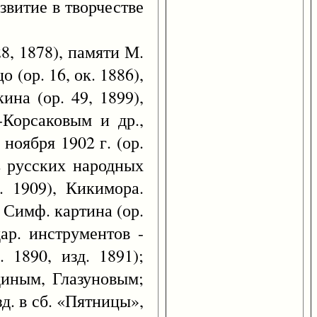
витие в творчестве
8, 1878), памяти М.
о (ор. 16, ок. 1886),
ина (ор. 49, 1899),
-Корсаковым и др.,
ноября 1902 г. (ор.
мь русских народных
. 1909), Кикимора.
. Симф. картина (ор.
дар. инструментов -
 1890, изд. 1891);
диным, Глазуновым;
зд. в сб. «Пятницы»,