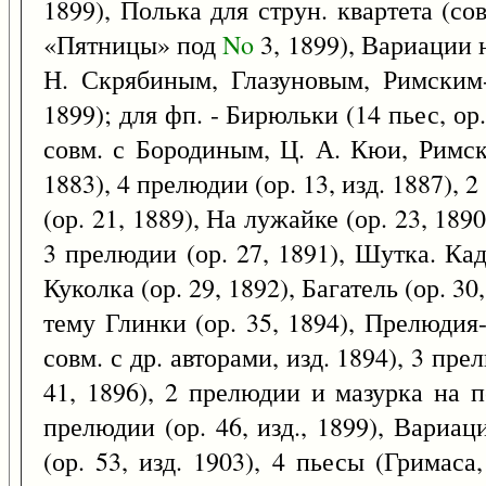
1899), Полька для струн. квартета (со
«Пятницы» под
No
3, 1899), Вариации 
Н. Скрябиным, Глазуновым, Римски
1899); для фп. - Бирюльки (14 пьес, ор.
совм. с Бородиным, Ц. А. Кюи, Римски
1883), 4 прелюдии (ор. 13, изд. 1887), 2
(ор. 21, 1889), На лужайке (ор. 23, 1890
3 прелюдии (ор. 27, 1891), Шутка. Ка
Куколка (ор. 29, 1892), Багатель (ор. 3
тему Глинки (ор. 35, 1894), Прелюдия-
совм. с др. авторами, изд. 1894), 3 прел
41, 1896), 2 прелюдии и мазурка на по
прелюдии (ор. 46, изд., 1899), Вариац
(ор. 53, изд. 1903), 4 пьесы (Гримас