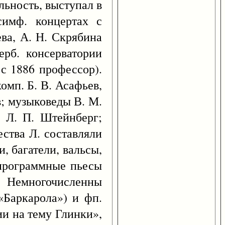
льность, выступал в
симф. концертах с
ева, А. Н. Скрябина
ерб. консерватории
 с 1886 профессор).
омп. Б. В. Асафьев,
в; музыковеды В. М.
, Л. П. Штейнберг;
ества Л. составляли
, багатели, вальсы,
 программные пьесы
). Немногочисленны
«Баркарола») и фп.
и на тему Глинки»,