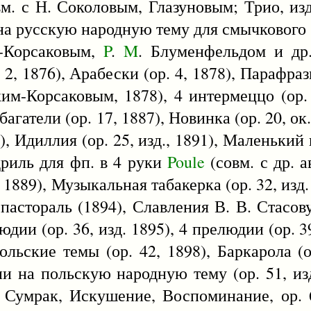
вм. с Н. Соколовым, Глазуновым; Трио, изд.
на русскую народную тему для смычкового к
м-Корсаковым,
P
.
M
. Блуменфельдом и др.
 2, 1876), Арабески (ор. 4, 1878), Парафраз
м-Корсаковым, 1878), 4 интермеццо (ор. 7
 багатели (ор. 17, 1887), Новинка (ор. 20, о
), Идиллия (ор. 25, изд., 1891), Маленький в
дриль для фп. в 4 руки
Poule
(совм. с др. а
0, 1889), Музыкальная табакерка (ор. 32, изд
пастораль (1894), Славления В. В. Стасову
юдии (ор. 36, изд. 1895), 4 прелюдии (ор. 39
льские темы (ор. 42, 1898), Баркарола (ор
ии на польскую народную тему (ор. 51, изд
а, Сумрак, Искушение, Воспоминание, ор. 