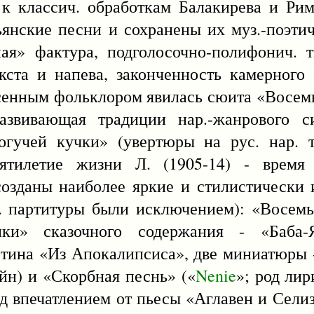
к классич. обработкам Балакирева и Рим
янские песни и сохранены их муз.-поэтич
ная» фактура, подголосочно-полифонич. 
екста и напева, законченность камерного 
сенным фольклором явилась сюита «Восем
развивающая традиции нар.-жанрового 
огучей кучки» (увертюры на рус. нар. 
сятилетие жизни Л. (1905-14) - время
созданы наиболее яркие и стилистически 
к. партитуры были исключением): «Восем
нки» сказочного содержания - «Баба-Я
ртина «Из Апокалипсиса», две миниатюры 
н) и «Скорбная песнь» («
Nenie
»; род лир
д впечатлением от пьесы «Аглавен и Селиз