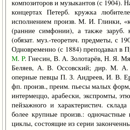
композиторов и музыкантов (с 1904). Н
концертах Петерб. кружка любителе
исполнением произв. М. И. Глинки, «к
(ранние симфонии), а также заруб. 
(обязат. муз.-теоретич. предметы, с 1
Одновременно (с 1884) преподавал в Пр
M
.
P
. Гнесин, В. А. Золотарёв, Н. Я. 
Беляев, А. В. Оссовский; дир. М. А.
оперные певцы П. З. Андреев, И. В. Ер
фп. произв., преим. пьесы малых форм
интермеццо, арабески, экспромты, эт
пейзажного и характеристич. склада
более крупные произв.: одночастные 
циклы, состоящие из серии законченн