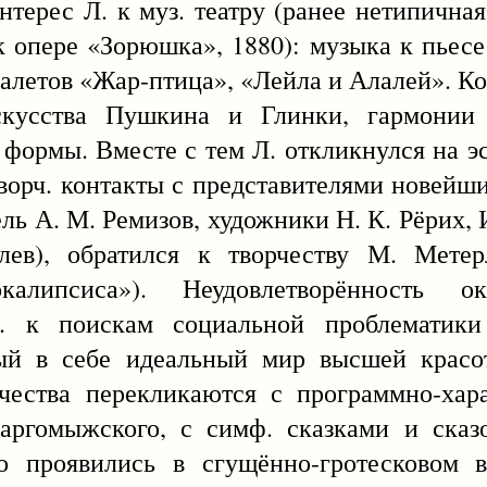
нтерес Л. к муз. театру (ранее нетипичная
к опере «Зорюшка», 1880): музыка к пьес
балетов «Жар-птица», «Лейла и Алалей». К
скусства Пушкина и Глинки, гармонии
 формы. Вместе с тем Л. откликнулся на э
творч. контакты с представителями новейши
ль А. М. Ремизов, художники Н. К. Рёрих, И
илев), обратился к творчеству М. Метер
калипсиса»). Неудовлетворённость 
. к поискам социальной проблематики
тый в себе идеальный мир высшей красот
чества перекликаются с программно-хара
гомыжского, с симф. сказками и сказо
го проявились в сгущённо-гротесковом 