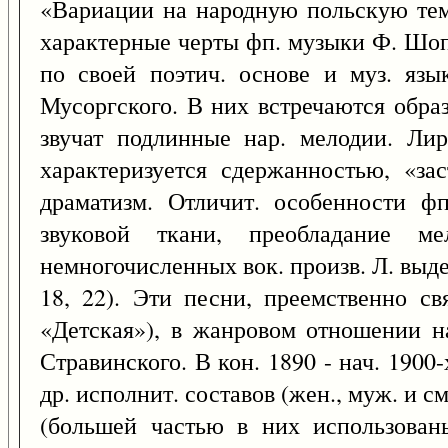
«Вариации на народную польскую тему
характерные черты фп. музыки Ф. Шопе
по своей поэтич. основе и муз. яз
Мусоргского. В них встречаются обра
звучат подлинные нар. мелодии. Ли
характеризуется сдержанностью, «з
драматизм. Отличит. особенности фп
звуковой ткани, преобладание м
немногочисленных вок. произв. Л. выдел
18, 22). Эти песни, преемственно св
«Детская»), в жанровом отношении н
Стравинского. В кон. 1890 - нач. 1900-
др. исполнит. составов (жен., муж. и с
(большей частью в них использован