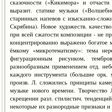
сказочности («Кикимора» и отчасти 
выразит. статике музыки («Волшебн
старинных напевов с изысканно-слож
Скрябина). Новое художеств. качеств
при всей сжатости композиции - не п
концентрированно выражено богатое м
ёмкому «микротематизму»: тема нер
фигурационным рисунком, тембров
разнообразным применением отд. неб
каждого инструмента (большие орк. 
произв. Л. сложились принципы каме
музыке нового времени. Творчество Л
скрещении разл. стилистич. тенденций
некоторые их разнородные признаки и 