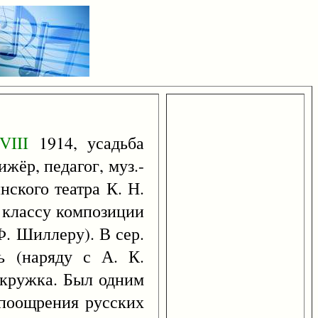
VIII
1914, усадьба
жёр, педагог, муз.-
нского театра К. Н.
 классу композиции
Ф. Шиллеру). В сер.
ь (наряду с А. К.
о кружка. Был одним
я поощрения русских