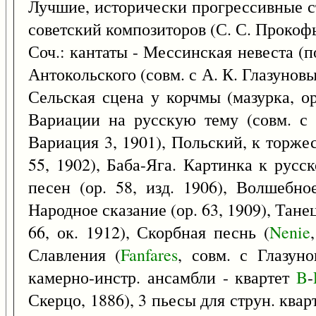
Лучшие, исторически прогрессивные с
советский композиторов (С. С. Прокофь
Соч.: кантаты - Мессинская невеста (п
Антокольского (совм. с А. К. Глазуновым,
Сельская сцена у корчмы (мазурка, ор
Вариации на русскую тему (совм. с 
Вариация 3, 1901), Польский, к торжес
55, 1902), Баба-Яга. Картинка к русс
песен (ор. 58, изд. 1906), Волшебно
Народное сказание (ор. 63, 1909), Тане
66, ок. 1912), Скорбная песнь (
Nenie
Славления (
Fanfares
, совм. с Глазун
камерно-инстр. ансамбли - квартет
B
-
Скерцо, 1886), 3 пьесы для струн. квар