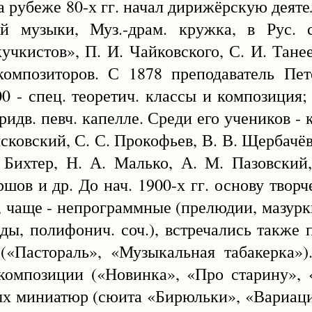
а рубеже 80-х гг. начал дирижёрскую деяте
й музыки, Муз.-драм. кружка, в Рус. 
учкистов», П. И. Чайковского, С. И. Тане
композиторов. С 1878 преподаватель Пет
900 - спец. теоретич. классы и композиция;
идв. певч. капелле. Среди его учеников - к
Мясковский, С. С. Прокофьев, В. В. Щербачё
 Бихтер, Н. А. Малько, А. М. Пазовский
шов и др. До нач. 1900-х гг. основу творч
, чаще - непрограммные (прелюдии, мазурки
юды, полифонич. соч.), встречались также
 («Пастораль», «Музыкальная табакерка»
композиции («Новинка», «Про старину», 
ых миниатюр (сюита «Бирюльки», «Вариаци