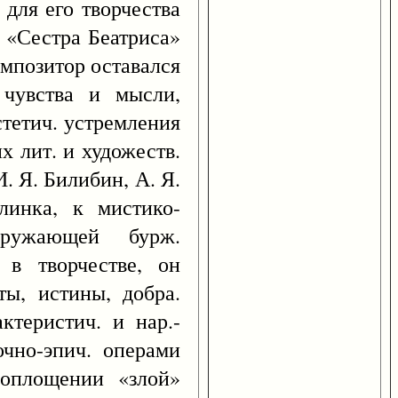
 для его творчества
е «Сестра Беатриса»
омпозитор оставался
 чувства и мысли,
стетич. устремления
х лит. и художеств.
. Я. Билибин, А. Я.
линка, к мистико-
окружающей бурж.
 в творчестве, он
ы, истины, добра.
ктеристич. и нар.-
чно-эпич. операми
воплощении «злой»