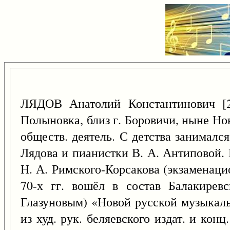
ЛЯДОВ Анатолий Константинович 
Полыновка, близ г. Боровичи, ныне Нов
обществ. деятель. С детства занималс
Лядова и пианистки В. А. Антиповой.
Н. А. Римского-Корсакова (экзаменаци
70-х гг. вошёл в состав Балакирев
Глазуновым) «Новой русской музыкальн
из худ. рук. беляевского издат. и ко