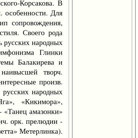
ского-Корсакова. В
. особенности. Для
тип сопровождения,
стиля. Своего рода
ь русских народных
симфонизма Глинки
темы Балакирева и
 наивысшей творч.
интересные произв.
ь русских народных
га», «Кикимора»,
- «Танец амазонки»
ич. орк. прелюдии -
етта» Метерлинка).