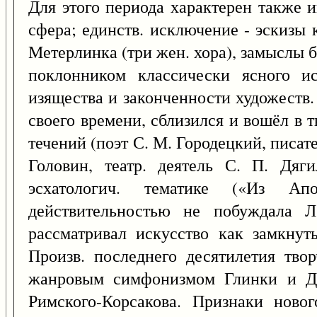
Для этого периода характерен также и
сфера; единств. исключение - эскизы 
Метерлинка (три жен. хора), замыслы 
поклонником классически ясного и
изящества и законченности художеств.
своего времени, сблизился и вошёл в 
течений (поэт С. М. Городецкий, писате
Головин, театр. деятель С. П. Дяг
эсхатологич. тематике («Из Апо
действительностью не побуждала Л
рассматривал искусство как замкну
Произв. последнего десятилетия твор
жанровым симфонизмом Глинки и Дар
Римского-Корсакова. Признаки ново