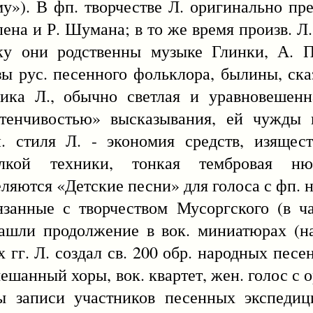
»). В фп. творчестве Л. оригинально пр
на и Р. Шумана; в то же время произв. Л
ыку они родственны музыке Глинки, А. П
зы рус. песенного фольклора, былины, ска
рика Л., обычно светлая и уравновешенн
астенчивостью» высказывания, ей чужды 
. стиля Л. - экономия средств, изящес
елкой техники, тонкая тембровая ню
яются «Детские песни» для голоса с фп. на 
язанные с творчеством Мусоргского (в ч
ашли продолжение в вок. миниатюрах (на
х гг. Л. создал св. 200 обр. народных песе
мешанный хоры, вок. квартет, жен. голос с 
ы записи участников песенных экспедици