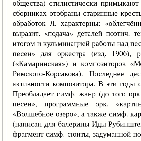
общества) стилистически примыкают 
сборниках отобраны старинные кресть
обработок Л. характерны: «облегчён
выразит. «подача» деталей поэтич. т
итогом и кульминацией работы над пе
песен» для оркестра (изд. 1906), 
(«Камаринская») и композиторов «М
Римского-Корсакова). Последнее де
активности композитора. В эти годы 
Преобладает симф. жанр (до того ор
песен», программные орк. «карти
«Волшебное озеро», а также симф. ка
(написан для балерины Иды Рубинштей
фрагмент симф. сюиты, задуманной по