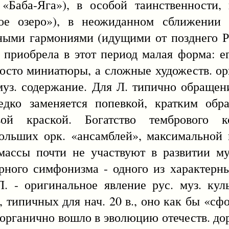
«Баба-Яга»), в особой таинственности,
ое озеро»), в неожиданном сближении 
ными гармониями (идущими от позднего Р
о приобрела в этот период малая форма: е
росто миниатюры, а сложные художеств. ор
уз. содержание. Для Л. типично обращен
едко заменяется попевкой, кратким обра
ой краской. Богатство тембрового ко
ольших орк. «ансамблей», максимальной
массы почти не участвуют в развитии му
рного симфонизма - одного из характерн
. - оригинальное явление рус. муз. кул
, типичных для нач. 20 в., оно как бы «сф
органично вошло в эволюцию отечеств. до