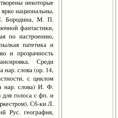
етворены некоторые
. ярко национальны,
. Бородина, М. П.
зочной фантастики,
ая по настроению,
пылкая патетика и
тво и прозрачность
ансировка. Среди
нар. слова (ор. 14,
астности, с циклом
 нар. слова) И. Ф.
н для голоса с фп. и
оркестром). Сб-ки Л.
й Рус. география,