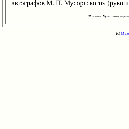
автографов М. П. Мусоргского» (рукопи
(Источник: Музыкальная энцикло
(с)
Музы