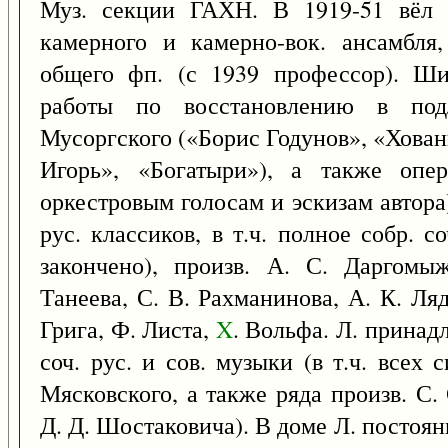
Муз. секции ГАХН. В 1919-51 вёл 
камерного и камерно-вок. ансамбля
общего фп. (с 1939 профессор). Ши
работы по восстановлению в по
Мусоргского («Борис Годунов», «Хован
Игорь», «Богатыри»), а также опе
оркестровым голосам и эскизам автора)
рус. классиков, в т.ч. полное собр. 
закончено), произв. А. С. Даргомы
Танеева, С. В. Рахманинова, А. К. Ля
Грига, Ф. Листа,
X
. Вольфа. Л. принад
соч. рус. и сов. музыки (в т.ч. всех
Мясковского, а также ряда произв. С.
Д. Д. Шостаковича). В доме Л. постоя