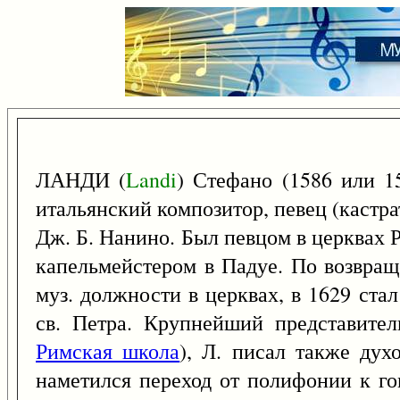
ЛАНДИ (
Landi
) Стефано (1586 или 1
итальянский композитор, певец (кастр
Дж. Б. Нанино. Был певцом в церквах 
капельмейстером в Падуе. По возвращ
муз. должности в церквах, в 1629 ст
св. Петра. Крупнейший представите
Римская школа
), Л. писал также дух
наметился переход от полифонии к г