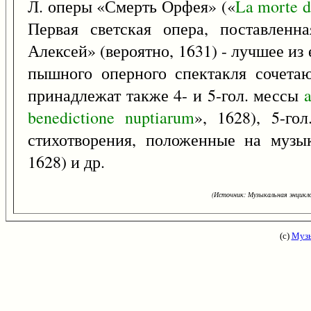
Л. оперы «Смерть Орфея» («
La
morte
d
Первая светская опера, поставленн
Алексей» (вероятно, 1631) - лучшее из 
пышного оперного спектакля сочета
принадлежат также 4- и 5-гол. мессы
benedictione
nuptiarum
», 1628), 5-го
стихотворения, положенные на музы
1628) и др.
(Источник: Музыкальная энцикло
(с)
Музы