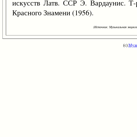
искусств Латв. ССР Э. Вардаунис. Т
Красного Знамени (1956).
(Источник: Музыкальная энцикло
(с)
Музы