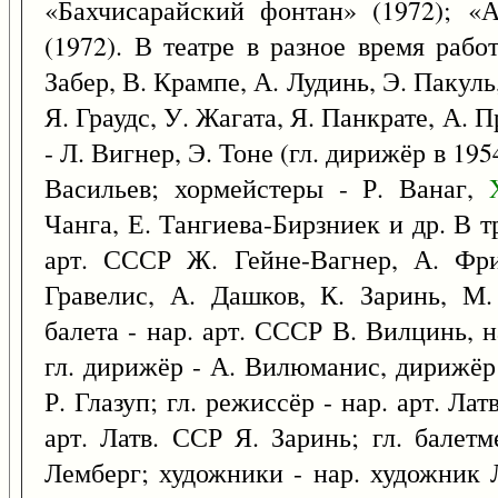
«Бахчисарайский фонтан» (1972); «
(1972). В театре в разное время раб
Забер, В. Крампе, А. Лудинь, Э. Пакуль,
Я. Граудс, У. Жагата, Я. Панкрате, А. 
- Л. Вигнер, Э. Тоне (гл. дирижёр в 195
Васильев; хормейстеры - Р. Ванаг,
Чанга, Е. Тангиева-Бирзниек и др. В тр
арт. СССР Ж. Гейне-Вагнер, А. Фри
Гравелис, А. Дашков, К. Заринь, М
балета - нар. арт. СССР В. Вилцинь, 
гл. дирижёр - А. Вилюманис, дирижёр 
Р. Глазуп; гл. режиссёр - нар. арт. Ла
арт. Латв. ССР Я. Заринь; гл. балетм
Лемберг; художники - нар. художник Л