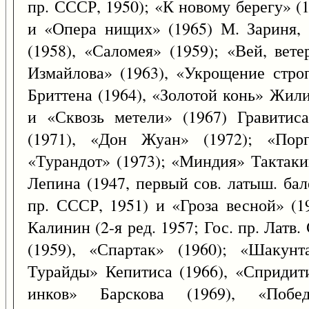
пр. СССР, 1950); «К новому берегу» (
и «Опера нищих» (1965) М. Зариня, 
(1958), «Саломея» (1959); «Вей, вет
Измайлова» (1963), «Укрощение стро
Бриттена (1964), «Золотой конь» Жили
и «Сквозь метели» (1967) Гравитис
(1971), «Дон Жуан» (1972); «Пор
«Турандот» (1973); «Миндия» Тактаки
Лепина (1947, первый сов. латыш. бал
пр. СССР, 1951) и «Гроза весной» (1
Калинин (2-я ред. 1957; Гос. пр. Латв.
(1959), «Спартак» (1960); «Шакунт
Турайды» Кепитиса (1966), «Спридит
инков» Барскова (1969), «Поб