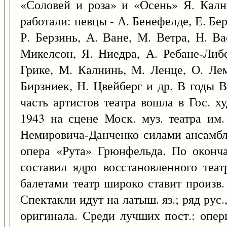
«Соловей и роза» и «Осень» Я. Кални
работали: певцы - А. Бенефелде, Е. Б
Р. Берзинь, А. Ване, М. Ветра, Н. В
Микелсон, Я. Ниедра, А. Ребане-Либе
Грике, М. Калнинь, М. Ленце, О. Лем
Бирзниек, Н. Цвейберг и др. В годы 
часть артистов театра вошла в Гос. х
1943 на сцене Моск. муз. театра им.
Немировича-Данченко силами ансамбля
опера «Рута» Грюнфельда. По оконч
составил ядро восстановленного теа
балетами театр широко ставит произв. 
Спектакли идут на латыш. яз.; ряд рус.,
оригинала. Среди лучших пост.: опер