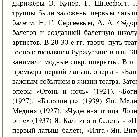
дирижёры Э. Купер, Г. Шнеефогт, Л
труппы были заложены первым латыш.
балетм. Н. Г. Сергеевым, А. А. Фёдо
балетов и создавшей балетную школу
артистов. В 20-30-е гг. творч. путь те
господствовавшей буржуазии; в нач. 30-
занимали модные совр. оперетты. В то
премьера первой латыш. оперы - «Бан
важным событием в жизни театра. Зате
оперы «Огонь и ночь» (1921), «Бог
(1927), «Баловница» (1939) Ян. Мед
Мединя (1927), «Чудесная птица Лоли
огне» (1937) Я. Калниня и балеты - «
первый латыш. балет), «Илга» Ян. Вит