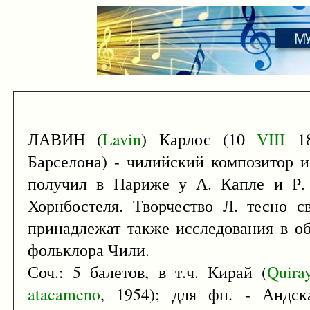
ЛАВИН (
Lavin
) Карлос (10
VIII
18
Барселона) - чилийский композитор и
получил в Париже у А. Капле и Р. 
Хорнбостеля. Творчество Л. тесно с
принадлежат также исследования в об
фольклора Чили.
Соч.: 5 балетов, в т.ч. Кирай (
Quira
atacameno
, 1954); для фп. - Андск