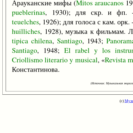
Арауканские мифы (
Mitos
araucanos
19
pueblerinas
, 1930); для скр. и фп. 
teuelches
, 1926); для голоса с кам. орк
huilliches
, 1928), музыка к фильмам. Л
tipica
chilena
,
Santiago
, 1943;
Panoram
Santiago
, 1948;
El
rabel
y
los
instr
Criollismo
literario
y
musical
, «
Revista
m
Константинова.
(Источник: Музыкальная энцикло
(с)
Музы