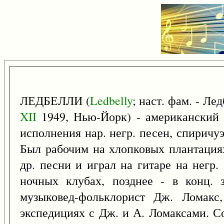
ЛЕДБЕЛЛИ (
Ledbelly
; наст. фам. - Ле
XII
1949, Нью-Йорк) - американский н
исполнения нар. негр. песен, спиричуэ
Был рабочим на хлопковых плантациях
др. песни и играл на гитаре на негр. 
ночных клубах, позднее - в конц. 
музыковед-фольклорист Дж. Ломакс
экспедициях с Дж. и А. Ломаксами. Со