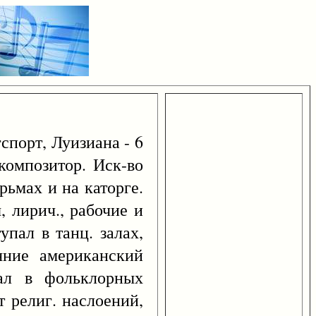
спорт, Луизиана - 6
композитор. Иск-во
рьмах и на каторге.
 лирич., рабочие и
упал в танц. залах,
яние американский
вал в фольклорных
т религ. наслоений,