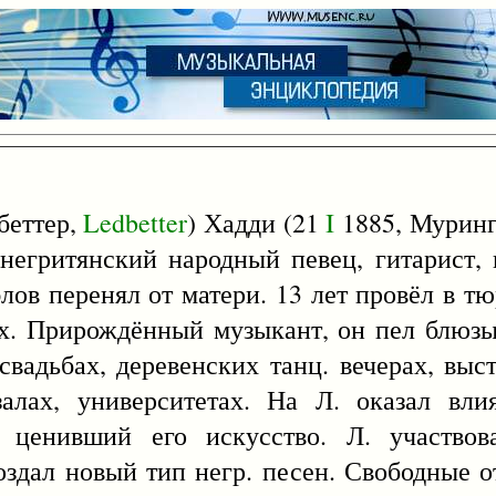
дбеттер,
Ledbetter
) Хадди (21
I
1885, Муринг
егритянский народный певец, гитарист, 
лов перенял от матери. 13 лет провёл в тю
. Прирождённый музыкант, он пел блюзы,
свадьбах, деревенских танц. вечерах, выст
залах, университетах. На Л. оказал вли
, ценивший его искусство. Л. участво
здал новый тип негр. песен. Свободные о