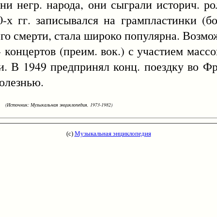
ни негр. народа, они сыграли историч. ро
0-х гг. записывался на грампластинки (бо
его смерти, стала широко популярна. Возмо
 концертов (преим. вок.) с участием массов
и. В 1949 предпринял конц. поездку во Фр
болезнью.
(Источник: Музыкальная энциклопедия, 1973-1982)
(с)
Музыкальная энциклопедия