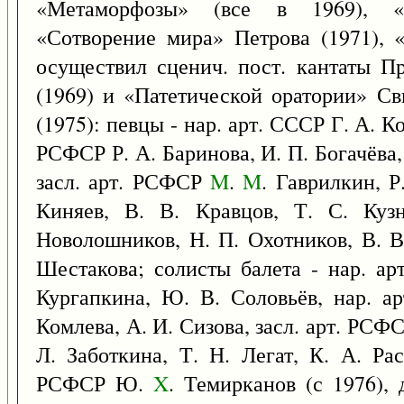
«Метаморфозы» (все в 1969), «Г
«Сотворение мира» Петрова (1971), 
осуществил сценич. пост. кантаты П
(1969) и «Патетической оратории» Св
(1975): певцы - нар. арт. СССР Г. А. Ко
РСФСР Р. А. Баринова, И. П. Богачёва,
засл. арт. РСФСР
M
.
M
. Гаврилкин, Р
Киняев, В. В. Кравцов, Т. С. Куз
Новолошников, Н. П. Охотников, В. В
Шестакова; солисты балета - нар. ар
Кургапкина, Ю. В. Соловьёв, нар. а
Комлева, А. И. Сизова, засл. арт. РСФСР
Л. Заботкина, Т. Н. Легат, К. А. Рас
РСФСР Ю.
X
. Темирканов (с 1976), 