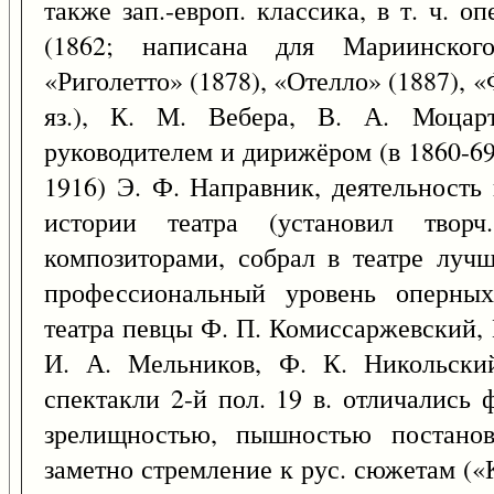
также зап.-европ. классика, в т. ч. 
(1862; написана для Мариинского 
«Риголетто» (1878), «Отелло» (1887), «
яз.), К. М. Вебера, В. А. Моцар
руководителем и дирижёром (в 1860-69)
1916) Э. Ф. Направник, деятельность 
истории театра (установил твор
композиторами, собрал в театре луч
профессиональный уровень оперных
театра певцы Ф. П. Комиссаржевский, 
И. А. Мельников, Ф. К. Никольски
спектакли 2-й пол. 19 в. отличались
зрелищностью, пышностью постанов
заметно стремление к рус. сюжетам («