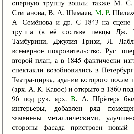
оперную труппу вошли также М. С. 
Степанова, В. А. Шемаев,
M
.
P
. Шелех
А. Семёнова и др. С 1843 на сцене 
труппа (в её составе певцы Дж. 
Тамбурини, Джулия Гризи, Л. Лабл
всемерное покровительство. Рус. оп
второй план, а в 1845 фактически из
спектакли возобновились в Петербург
Театра-цирка, здание которого после
(арх. А. К. Кавос) и открыто в 1860 по
96 под рук. арх.
B
. А. Шрётера бы
интерьеры, добавлен ряд помещен
заменены металлическими, улучшен
стороны фасада пристроен новый 