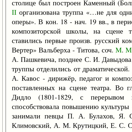
столице был построен Каменный (Бол
II
организована труппа «…не для одни
оперы». В кон. 18 - нач. 19 вв., в пе
композиторской школы, на сцене т
ставились первые произв. русский ком
Вертер» Вальберха - Титова, соч.
M
.
M
А. Пашкевича, позднее С. И. Давыдова
труппы отделились от драматической.
А. Кавос - дирижёр, педагог и композ
поставленных на сцене театра. Во г
Дидло (1801-1829, с перерывом в
способствовала повышению культуры 
занимали певцы П. А. Булахов, Я. С
Климовский, А. М. Крутицкий, Е. С. С