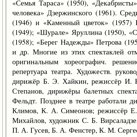
«Семья Тараса» (1950), «Декабристы»
человека» Дзержинского (1961). Сред
(1946) и «Каменный цветок» (1957)
(1949); «Шурале» Яруллина (1950), «
(1958); «Берег Надежды» Петрова (19
и др. Многие из этих спектаклей от
оригинальным хореографич. решен
репертуара театра. Художеств. руков
дирижёр Б. Э. Хайкин, режиссёр И. 
Степанов, дирижёры балетных спект
Фельдт. Позднее в театре работали д
Климов, К. А. Симеонов; режиссёр Е.
Михайлов, художник С. Б. Вирсаладзе
П. А. Гусев, Б. А. Фенстер, К. М. Серге