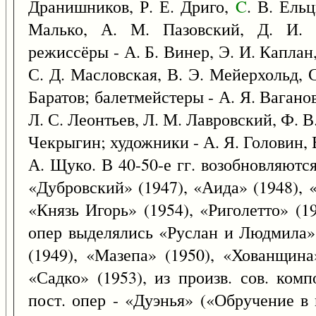
Дранишников, Р. Е. Дриго,
C
. В. Ельц
Малько, А. М. Пазовский, Д. И. П
режиссёры - А. Б. Винер, Э. И. Каплан
С. Д. Масловская, В. Э. Мейерхольд, С
Баратов; балетмейстеры - А. Я. Ваганов
Л. С. Леонтьев, Л. М. Лавровский, Ф. В
Чекрыгин; художники - А. Я. Головин, В
А. Щуко. В 40-50-е гг. возобновляютс
«Дубровский» (1947), «Аида» (1948), 
«Князь Игорь» (1954), «Риголетто» (19
опер выделялись «Руслан и Людмила» 
(1949), «Мазепа» (1950), «Хованщина
«Садко» (1953), из произв. сов. ком
пост. опер - «Дуэнья» («Обручение в