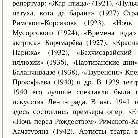
репертуар: «Жар-птица» (1921), «Пульч
петуха, кота да барана» (1927) Стр
Римского-Корсакова (1923), «Ноч
Мусоргского (1924), «Времена года»
актриса» Корчмарёва (1927), «Красн
Парижа» (1932), «Бахчисарайский 
иллюзии» (1936), «Партизанские дни»
Баланчивадзе (1938), «Лауренсия» Кре
Прокофьева (1940) и др. В 1939 теа
1940 его лучшие спектакли были 
искусства Ленинграда. В авг. 1941 
здесь состоялись премьеры опер: «Е
«Ночь перед Рождеством» Римского-Ко
Хачатуряна (1942). Артисты театра 