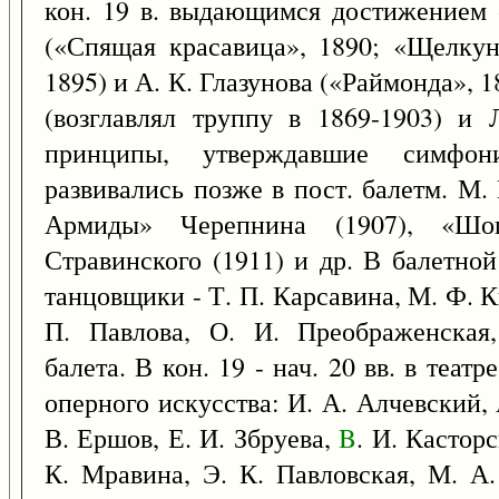
кон. 19 в. выдающимся достижением 
(«Спящая красавица», 1890; «Щелкун
1895) и А. К. Глазунова («Раймонда», 1
(возглавлял труппу в 1869-1903) и 
принципы, утверждавшие симфони
развивались позже в пост. балетм. М
Армиды» Черепнина (1907), «Шоп
Стравинского (1911) и др. В балетно
танцовщики - Т. П. Карсавина, М. Ф. 
П. Павлова, О. И. Преображенская,
балета. В кон. 19 - нач. 20 вв. в теа
оперного искусства: И. А. Алчевский,
В. Ершов, Е. И. Збруева,
B
. И. Касторс
К. Мравина, Э. К. Павловская, М. А.