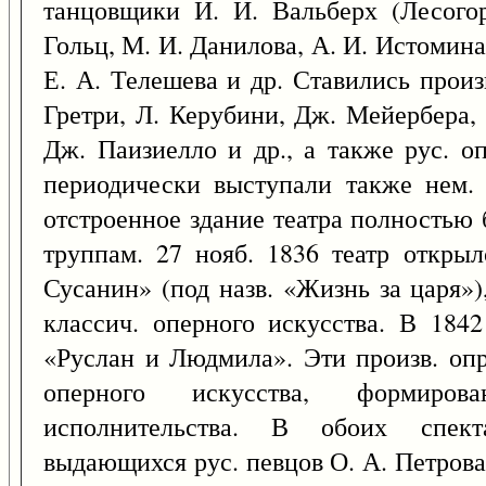
танцовщики И. И. Вальберх (Лесогор
Гольц, М. И. Данилова, А. И. Истомина,
Е. А. Телешева и др. Ставились произ
Гретри, Л. Керубини, Дж. Мейербера,
Дж. Паизиелло и др., а также рус. оп
периодически выступали также нем. 
отстроенное здание театра полностью
труппам. 27 нояб. 1836 театр откры
Сусанин» (под назв. «Жизнь за царя»
классич. оперного искусства. В 1842
«Руслан и Людмила». Эти произв. оп
оперного искусства, формиров
исполнительства. В обоих спект
выдающихся рус. певцов О. А. Петрова