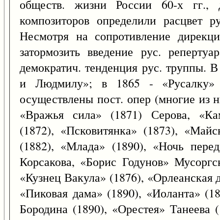
обществ. жизни России 60-х гг., 
композиторов определили расцвет ру
Несмотря на сопротивление дирекци
затормозить введение рус. репертуа
демократич. тенденция рус. труппы. В
и Людмилу»; в 1865 - «Русалку» 
осуществлены пост. опер (многие из 
«Вражья сила» (1871) Серова, «Ка
(1872), «Псковитянка» (1873), «Майс
(1882), «Млада» (1890), «Ночь пере
Корсакова, «Борис Годунов» Мусоргск
«Кузнец Вакула» (1876), «Орлеанская д
«Пиковая дама» (1890), «Иоланта» (1
Бородина (1890), «Орестея» Танеева (