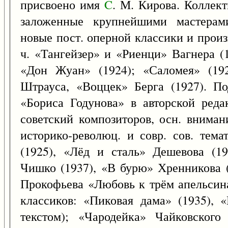
присвоено имя
C
. М. Кирова. Коллек
заложенные крупнейшими мастерами
новые пост. оперной классики и произв.
ч. «Тангейзер» и «Риенци» Вагнера (
«Дон Жуан» (1924); «Саломея» (192
Штрауса, «Воццек» Берга (1927). П
«Бориса Годунова» в авторской реда
советский композиторов, осн. внима
историко-революц. и совр. сов. тем
(1925), «Лёд и сталь» Дешевова (1
Чишко (1937), «В бурю» Хренникова (
Прокофьева «Любовь к трём апельсин
классиков: «Пиковая дама» (1935), 
текстом); «Чародейка» Чайковского