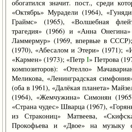
обогатился значит. пост., среди кот
«Октябрь» Мурадели (1964), «Гуняди
Граймс» (1965), «Волшебная флейт
трагедия» (1966) и «Анна Онегина»
Ламмермур» (1969, впервые в СССР)
(1970), «Абесалом и Этери» (1971); «
«Кармен» (1973); «Петр
I
» Петрова (197
композиторов): «Отелло» Мачавариа
Меликова, «Ленинградская симфония
(оба в 1961), «Далёкая планета» Майз
(1964), «Жемчужина» Симонян (1965)
«Страна чудес» Шварца (1967), «Горя
из Стракониц» Матвеева, «Скифс
Прокофьева и «Двое» на музыку