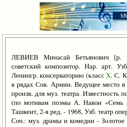
ЛЕВИЕВ Минасай Бетьянович [р.
советский композитор. Нар. арт. Уз
Ленингр. консерваторию (класс
X
. С. 
в рядах Сов. Армии. Ведущее место в
произв. для муз. театра. Известность
(по мотивам поэмы А. Навои «Семь п
Ташкент, 2-я ред. - 1968, Узб. театр оп
Соч.: муз. драмы и комедии - Золотое