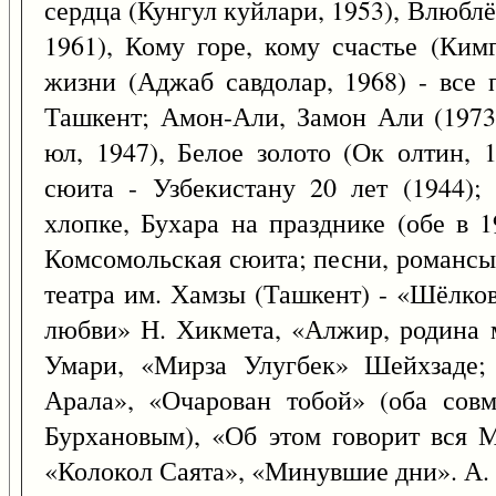
сердца (Кунгул куйлари, 1953), Влюб
1961), Кому горе, кому счастье (Кимг
жизни (Аджаб савдолар, 1968) - все 
Ташкент; Амон-Али, Замон Али (1973
юл, 1947), Белое золото (Ок олтин, 
сюита - Узбекистану 20 лет (1944);
хлопке, Бухара на празднике (обе в 19
Комсомольская сюита; песни, романсы;
театра им. Хамзы (Ташкент) - «Шёлко
любви» Н. Хикмета, «Алжир, родина 
Умари, «Мирза Улугбек» Шейхзаде;
Арала», «Очарован тобой» (оба сов
Бурхановым), «Об этом говорит вся М
«Колокол Саята», «Минувшие дни». А.