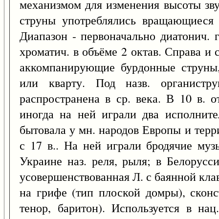
механизмом для изменения высоты зву
струны употреблялись вращающиеся 
Диапазон - первоначально диатонич. г
хроматич. в объёме 2 октав. Справа и
аккомпанирующие бурдонные струны,
или кварту. Под назв. органистр
распространена в ср. века. В 10 в. 
иногда на ней играли два исполнител
бытовала у мн. народов Европы и тер
с 17 в.. На ней играли бродячие му
Украине наз. реля, рыля; в Белорусси
усовершенствованная Л. с баянной кла
на грифе (тип плоской домры), сконс
тенор, баритон). Используется в нац