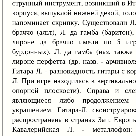
струнный инструмент, возникший в Ита
корпуса, выпуклой нижней декой, голо
напоминает скрипку. Существовали Л.
браччо (альт), Л. да гамба (баритон)
лироне да браччо имели по 5 игр
бурдонных), Л. да гамба (наз. также
лироне перфетта (др. назв. - арчивиоля
Гитара-Л. - разновидность гитары с к
Л. При игре находилась в вертикальн
опорной плоскости). Справа и сле
являющиеся либо продолжением 
украшением. Гитара-Л. сконструиро
распространена в странах Зап. Европы
Кавалерийская Л. - металлофон: 