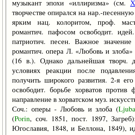
музыкант эпохи «иллиризма» (см.
Х
творчестве опирался на нар.-песенную
ярким нац. колоритом, проф. маст
романтич. пафосом освободит. идей.
патриотич. песен. Важное значение
романтич. опера Л. «Любовь и злоба»
(16 в.). Однако дальнейшая творч. 
условиях реакции после подавлени
получить широкого развития. 2-я его
освободит. борьбе хорватов против ф
направление в хорватском муз. искусст
Соч.: оперы - Любовь и злоба (
Ljub
(
Porin
, соч. 1851, пост. 1897, Загреб
Югославия, 1848, и Беллона, 1849), и