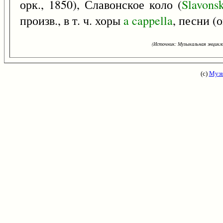
орк., 1850), Славонское коло (
Slavons
произв., в т. ч. хоры
a
cappella
, песни (о
(Источник: Музыкальная энцикло
(с)
Музы