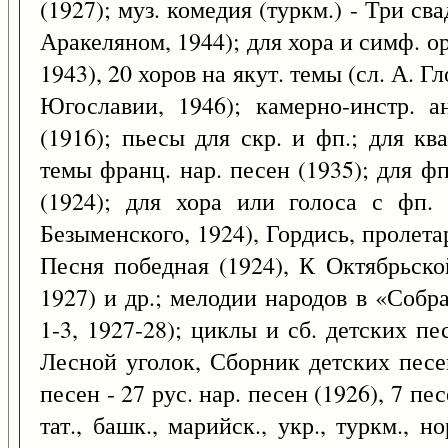
(1927); муз. комедия (туркм.) - Три св
Аракеляном, 1944); для хора и симф. ор
1943), 20 хоров на якут. темы (сл. А. Гл
Югославии, 1946); камерно-инстр. ан
(1916); пьесы для скр. и фп.; для кв
темы франц. нар. песен (1935); для ф
(1924); для хора или голоса с фп. 
Безыменского, 1924), Гордись, пролет
Песня победная (1924), К Октябрьско
1927) и др.; мелодии народов в «Соб
1-3, 1927-28); циклы и сб. детских пе
Лесной уголок, Сборник детских песе
песен - 27 рус. нар. песен (1926), 7 пес
тат., башк., марийск., укр., туркм., н