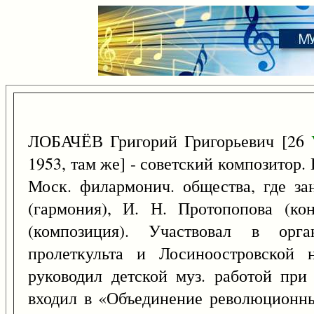
ЛОБАЧЁВ Григорий Григорьевич [26
1953, там же] - советский композитор.
Моск. филармонич. общества, где за
(гармония), И. Н. Протопопова (ко
(композиция). Участвовал в орг
пролеткульта и Лосиноостровской н
руководил детской муз. работой при 
входил в «Объединение революционн