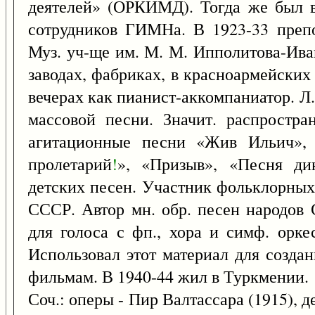
деятелей» (ОРКИМД). Тогда же был в
сотрудников ГИМНа. В 1923-33 препо
Муз. уч-ще им. М. М. Ипполитова-Иван
заводах, фабриках, в красноармейских
вечерах как пианист-аккомпаниатор. Л. 
массовой песни. Значит. распростра
агитационные песни «Жив Ильич», «
пролетарий
!
», «Призыв», «Песня ди
детских песен. Участник фольклорных
СССР. Автор мн. обр. песен народов 
для голоса с фп., хора и симф. орке
Использовал этот материал для созда
фильмам. В 1940-44 жил в Туркмении.
Соч.: оперы - Пир Валтассара (1915), д