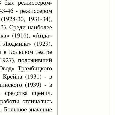
8 был режиссером-
43-46 - режиссером
(1928-30, 1931-34),
43). Среди наиболее
чка» (1916), «Аида»
и Людмила» (1929),
й в Большом театре
(1927), положивший
«Овод» Трамбицкого
 Крейна (1931) - в
инского (1939) - в
 средства сценич.
 работы отличались
а. Большое значение