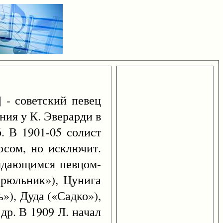
 - советский певец
ения у К. Эверарди в
. В 1901-05 солист
осом, но исключит.
выдающимся певцом-
ирюльник»), Цунига
»), Дуда («Садко»),
др. В 1909 Л. начал