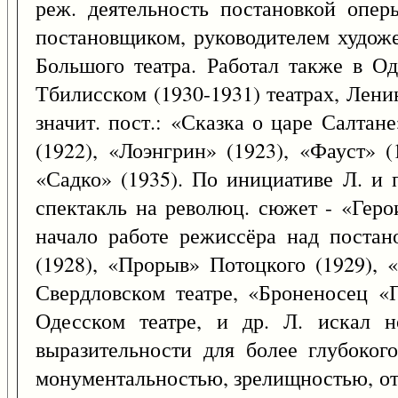
реж. деятельность постановкой опе
постановщиком, руководителем художе
Большого театра. Работал также в Оде
Тбилисском (1930-1931) театрах, Ленин
значит. пост.: «Сказка о царе Салтан
(1922), «Лоэнгрин» (1923), «Фауст» 
«Садко» (1935). По инициативе Л. и 
спектакль на революц. сюжет - «Геро
начало работе режиссёра над постан
(1928), «Прорыв» Потоцкого (1929), 
Свердловском театре, «Броненосец «
Одесском театре, и др. Л. искал н
выразительности для более глубоког
монументальностью, зрелищностью, отв