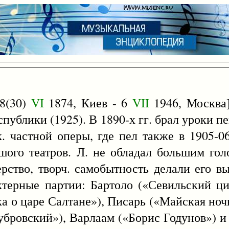
8(30)
VI
1874, Киев - 6
VII
1946, Москва]
еспублики (1925). В 1890-х гг. брал уроки п
. частной оперы, где пел также в 1905-06
ьшого театров. Л. не обладал большим гол
ерство, творч. самобытность делали его 
ктерные партии: Бартоло («Севильский ц
а о царе Салтане»), Писарь («Майская ночь
убровский»), Варлаам («Борис Годунов») и 