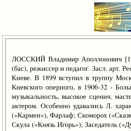
ЛОССКИЙ Владимир Аполлонович [1
(бас), режиссер и педагог. Засл. арт. Р
Киеве. В 1899 вступил в труппу Моск
Киевского оперного, в 1906-32 - Бол
музыкальность, высокое сценич. маст
актером. Особенно удавались Л. хара
(«Кармен»), Фарлаф; Скоморох («Сказк
Скула («Князь Игорь»), Заседатель («Д