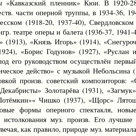
ры «Кавказский пленник» Кюи. В 1920-2
ств. части оперной труппы, в 1934-36, 19
сском (1918-20, 1937-40), Свердловском 
гр. театре оперы и балета (1936-37, 1941-
е» (1913), «Князь Игорь» (1914), «Снегуро
(1924), «Борис Годунов» (1927), «Руслан 
под его руководством осуществлён первы
ическое действо» с музыкой Небольсина 
овкой произв. советский композиторов: 
«Декабристы» Золотарёва (1931), «Загмук»
Потёмкин»« Чишко (1937), «Щорс» Лятош
овые формы оперного спектакля, новые
о истолкования муз. произв. Его лучшие
ечая, как правило, природе муз. материал