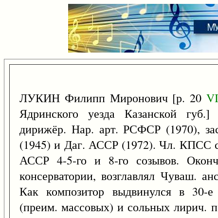
ЛУКИН Филипп Миронович [р. 20
V
Ядринского уезда Казанской губ.] 
дирижёр. Нар. арт. РСФСР (1970), за
(1945) и Даг. АССР (1972). Чл. КПСС 
АССР 4-5-го и 8-го созывов. Оконч
консерватории, возглавлял Чуваш. ан
Как композитор выдвинулся в 30-е 
(преим. массовых) и сольных лирич. п