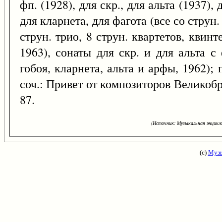
фп. (1928), для скр., для альта (1937),
для кларнета, для фагота (все со струн.
струн. трио, 8 струн. квартетов, квинт
1963), сонаты для скр. и для альта с
гобоя, кларнета, альта и арфы, 1962); 
соч.: Привет от композиторов Великоб
87.
(Источник: Музыкальная энцикло
(с)
Музы