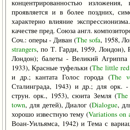
концентрированностью изложения, ц
проявляется и в более поздних, сим
характерно влияние экспрессионизма
качестве пред. Союза англ. композиторо
Соч.: оперы - Диван (
The
sofa
, 1958, Л
strangers
, по Т. Гарди, 1959, Лондон), 
Лондон); балеты - Великий Агриппа 
1933), Красные туфельки (
The
little
red
и др.; кантата Голос города (
The
v
Сталинграда, 1943) и др.; для орк. 
струн. орк., 1953), сюита Земля (
The
town
, для детей), Диалог (
Dialogue
, д
хорошо известную тему (
Variations
on
Воан-Уильямса, 1942) и Тема с вариац