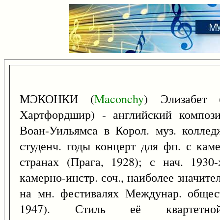
МЭКОНКИ (
Maconchy
) Элизабет
Хартфордшир) - английский компози
Воан-Уильямса в Корол. муз. коллед
студенч. годы концерт для фп. с кам
странах (Прага, 1928); с нач. 1930
камерно-инстр. соч., наиболее значите
на мн. фестивалях Междунар. общест
1947). Стиль её квартетно