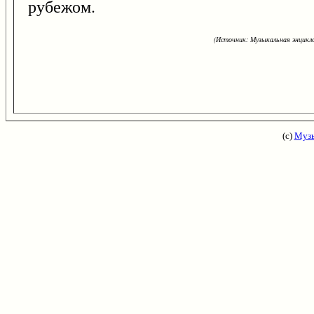
рубежом.
(Источник: Музыкальная энцикло
(с)
Музы