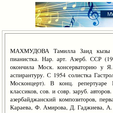
МАХМУДОВА Тамилла Заид кызы
пианистка. Нар. арт. Азерб. ССР (1
окончила Моск. консерваторию у Я.
аспирантуру. С 1954 солистка Гастр
Москонцерт). В конц. репертуаре М
классиков, сов. и совр. заруб. автор
азербайджанский композиторов, перв
Караева, Ф. Амирова, Д. Гаджиева, А.