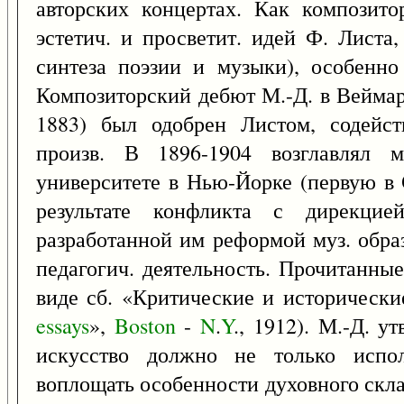
авторских концертах. Как композит
эстетич. и просветит. идей Ф. Листа
синтеза поэзии и музыки), особенно
Композиторский дебют М.-Д. в Веймар
1883) был одобрен Листом, содейс
произв. В 1896-1904 возглавлял 
университете в Нью-Йорке (первую в
результате конфликта с дирекцией
разработанной им реформой муз. обра
педагогич. деятельность. Прочитанны
виде сб. «Критические и исторически
essays
»,
Boston
-
N
.
Y
., 1912). М.-Д. у
искусство должно не только испол
воплощать особенности духовного скла