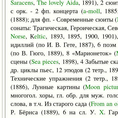
Saracens
,
The
lovely
Aida
, 1891), 2 сюи
с орк. - 2 фп. концерта (
a
-
moll
, 188
(1888); для фп. - Современные сюиты (
сонаты: Трагическая, Героическая, Сев
Norse
, К
eltic
, 1893, 1895, 1900, 1901)
идиллий (по И. В. Гете, 1887), 6 поэм
(по В. Гюго, 1889), 8 «Марионеток» (
сцены (
Sea
pieces
, 1898), 4 Забытые ск
др. циклы пьес, 12 этюдов (2 тетр., 18
Технические упражнения (2 тетр., 18
(1886), Лунные картины (
Moon
pictu
многогол. хоры, гл. обр. для муж. гол
слова, в т.ч. Из старого сада (
From
an
o
Р. Бёрнса (1889), 6 на сл. У.
X
. Га