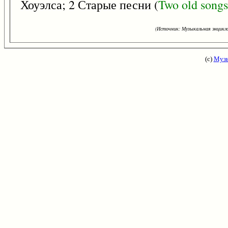
Хоуэлса; 2 Старые песни (
Two
old
songs
(Источник: Музыкальная энцикло
(с)
Музы