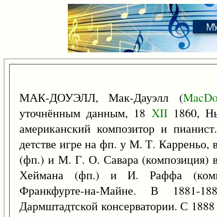
МАК-ДОУЭЛЛ, Мак-Дауэлл (
MacDo
уточнённым данным, 18
XII
1860, Н
американский композитор и пианист
детстве игре на фп. у М. Т. Карреньо, 
(фп.) и М. Г. О. Савара (композиция)
Хеймана (фп.) и И. Раффа (комп
Франкфурте-на-Майне. В 1881-1
Дармштадтской консерватории. С 1888 