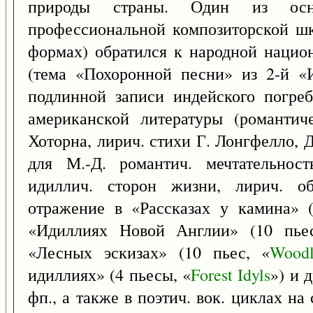
природы страны. Один из осно
профессиональной композиторской шк
формах) обратился к народной нацио
(тема «Похоронной песни» из 2-й «
подлинной записи индейского погреб
американской литературы (романтич
Хоторна, лирич. стихи Г. Лонгфелло, Д
для М.-Д. романтич. мечтательнос
идиллич. сторон жизни, лирич. о
отражение в «Рассказах у камина» (
«Идиллиях Новой Англии» (10 пье
«Лесных эскизах» (10 пьес, «
Wood
идиллиях» (4 пьесы, «
Forest
Idyls
») и 
фп., а также в поэтич. вок. циклах на 