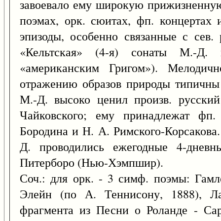
завоевало ему широкую прижизненну
поэмах, орк. сюитах, фп. концертах 
эпизоды, особенно связанные с сев. 
«Кельтская» (4-я) сонаты М.-Д. 
«американским Григом»). Мелодичн
отражению образов природы типичны 
М.-Д. высоко ценил произв. русский
Чайковского; ему принадлежат фп.
Бородина и Н. А. Римского-Корсакова
Д. проводились ежегодные 4-дневн
Питерборо (Нью-Хэмпшир).
Соч.: для орк. - 3 симф. поэмы: Гам
Элейн (по А. Теннисону, 1888), Л
фрагмента из Песни о Роланде - Са