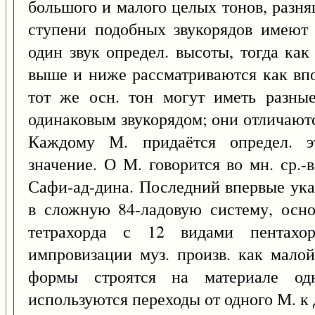
большого и малого целых тонов, разн
ступени подобных звукорядов имеют 
один звук определ. высоты, тогда ка
выше и ниже рассматриваются как впо
тот же осн. тон могут иметь разны
одинаковым звукорядом; они отличают
Каждому М. придаётся определ. э
значение. О М. говорится во мн. ср.-в
Сафи-ад-дина. Последний впервые ука
в сложную 84-ладовую систему, осн
тетрахорда с 12 видами пентахо
импровизации муз. произв. как мало
формы строятся на материале о
используются переходы от одного М. к 