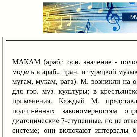
МАКАМ (араб.; осн. значение - полож
модель в араб., иран. и турецкой музы
мугам, мукам, рага). М. возникли на 
для гор. муз. культуры; в крестьянс
применения. Каждый М. представл
подчинённых закономерностям опр
диатонические 7-ступенные, но не от
системе; они включают интервалы б