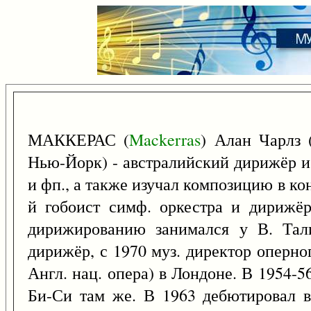
МАККЕРАС (
Mackerras
) Алан Чарлз 
Нью-Йорк) - австралийский дирижёр и 
и фп., а также изучал композицию в ко
й гобоист симф. оркестра и дирижёр
дирижированию занимался у В. Тали
дирижёр, с 1970 муз. директор оперно
Англ. нац. опера) в Лондоне. В 1954-5
Би-Си там же. В 1963 дебютировал в