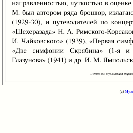
направленностью, чуткостью в оценке 
М. был автором ряда брошюр, излага
(1929-30), и путеводителей по конце
«Шехеразада» Н. А. Римского-Корсако
И. Чайковского» (1939), «Первая симф
«Две симфонии Скрябина» (1-я и 
Глазунова» (1941) и др. И. М. Ямпольс
(Источник: Музыкальная энцикло
(с)
Музы