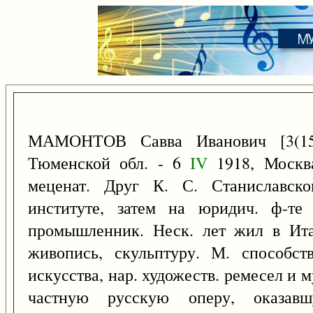
МАМОНТОВ Савва Иванович [3(
Тюменской обл. - 6
IV
1918, Москва]
меценат. Друг К. С. Станиславско
институте, затем на юридич. ф-те
промышленник. Неск. лет жил в Ита
живопись, скульптуру. М. способств
искусства, нар. художеств. ремесел и му
частную русскую оперу, оказав