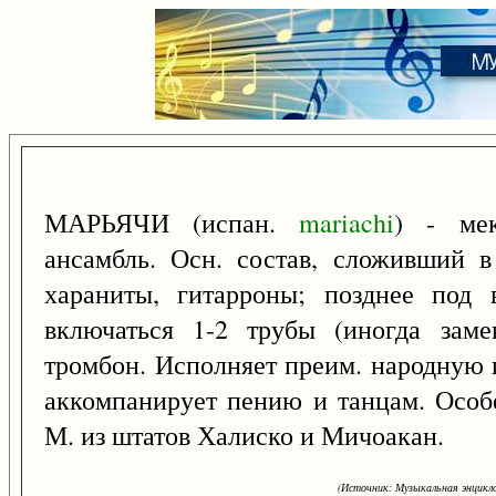
МАРЬЯЧИ (испан.
mariachi
) - мек
ансамбль. Осн. состав, сложивший в 
хараниты, гитарроны; позднее под 
включаться 1-2 трубы (иногда заме
тромбон. Исполняет преим. народную 
аккомпанирует пению и танцам. Особ
М. из штатов Халиско и Мичоакан.
(Источник: Музыкальная энцикло