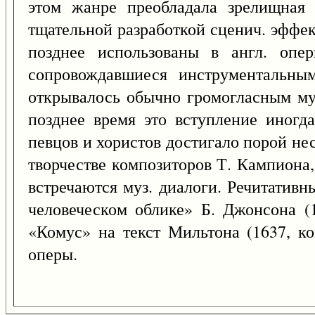
этом жанре преобладала зрелищная 
тщательной разработкой сценич. эффе
позднее использованы в англ. опе
сопровождавшиеся инструментальны
открывалось обычно громогласным муз.
позднее время это вступление иногд
певцов и хористов достигало порой нес
творчестве композиторов Т. Кампиона,
встречаются муз. диалоги. Речитатив
человеческом облике» Б. Джонсона (1
«Комус» на текст Мильтона (1637, ко
оперы.