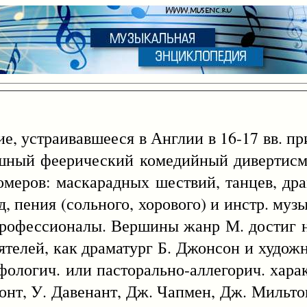
, устраивавшееся в Англии в 16-17 вв. пр
ышный феерический комедийный дивертисм
меров: маскарадных шествий, танцев, дра
д, пения (сольного, хорового) и инстр. му
профессионалы. Вершины жанр М. достиг на
ятелей, как драматург Б. Джонсон и худож
логич. или пасторально-аллегорич. харак
онт, У. Давенант, Дж. Чапмен, Дж. Мильто