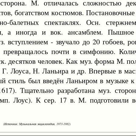
сторона. М. отличалась сложностью дек
ктов, богатством костюмов. Постановочны
рно-балетных спектаклях. Осн. стержн
м, а иногда и вок. ансамблем. Пышное
 вступлением - звучало до 20 гобоев, ро
а превращалось почти в симфонию. Коли
к. десятков человек. Как муз. форма М. по
 Г. Лоуса, Н. Ланьира и др. Впервые в ма
ный стиль был введён Ланьиром в музыке 
617). Тщательно разработана муз. сторо
мп. Лоус). К сер. 17 в. М. подготовили в
(Источник: Музыкальная энциклопедия, 1973-1982)