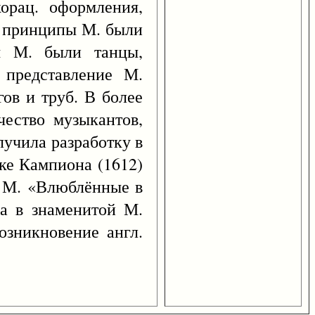
орац. оформления,
е принципы М. были
ем М. были танцы,
 представление М.
гов и труб. В более
чество музыкантов,
лучила разработку в
ске Кампиона (1612)
к М. «Влюблённые в
на в знаменитой М.
озникновение англ.