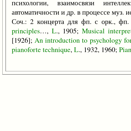
психологии, взаимосвязи интелл
автоматичности и др. в процессе муз. 
Соч.: 2 концерта для фп. с орк., фп.
principles
…,
L
., 1905;
Musical
interpre
[1926];
An
introduction
to
psychology
fo
pianoforte
technique
,
L
., 1932, 1960;
Pia