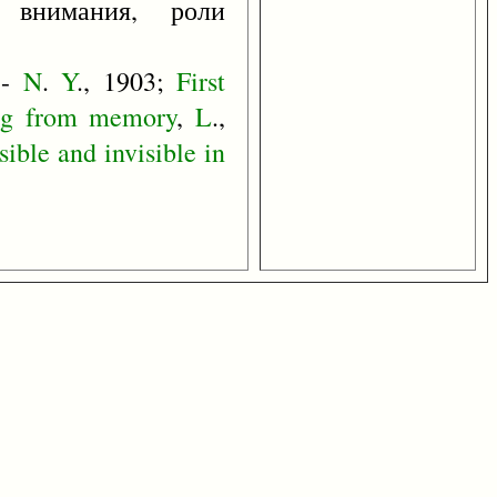
, внимания, роли
 -
N
.
Y
., 1903;
First
ng
from
memory
,
L
.,
sible
and
invisible
in