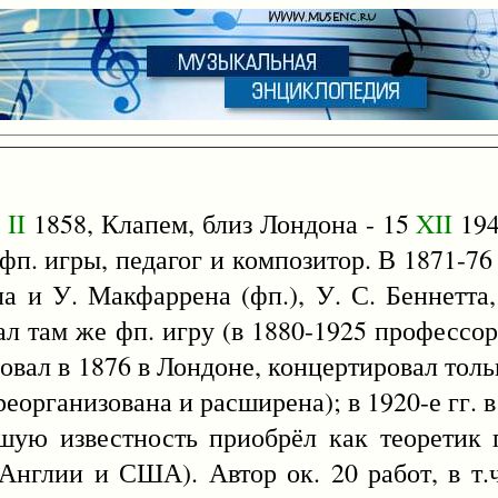
9
II
1858, Клапем, близ Лондона - 15
XII
194
 фп. игры, педагог и композитор. В 1871-76
а и У. Макфаррена (фп.), У. С. Беннетта,
ал там же фп. игру (в 1880-1925 профессор
овал в 1876 в Лондоне, концертировал толь
 реорганизована и расширена); в 1920-е гг.
шую известность приобрёл как теоретик 
 Англии и США). Автор ок. 20 работ, в т.