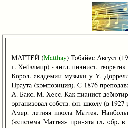
МАТТЕЙ (
Matthay
) Тобайес Август (1
г. Хейзлмир) - англ. пианист, теоретик
Корол. академии музыки у У. Доррелл
Праута (композиция). С 1876 преподав
А. Бакс, М. Хесс. Как пианист дебютир
организовал собств. фп. школу (в 1927
Амер. летняя школа Маттея. Наиболь
(«система Маттея» принята гл. обр. в