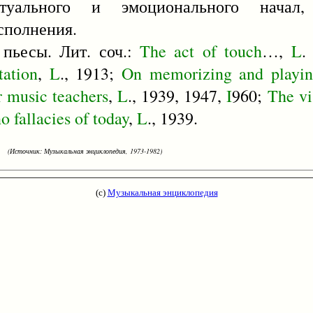
ектуального и эмоционального начал
исполнения.
 пьесы. Лит. соч.:
The
act
of
touch
…,
L
.
tation
,
L
., 1913;
On
memorizing
and
playi
r
music
teachers
,
L
., 1939, 1947,
I
960;
The
vi
no
fallacies
of
today
,
L
., 1939.
(Источник: Музыкальная энциклопедия, 1973-1982)
(с)
Музыкальная энциклопедия