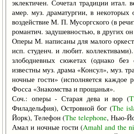
эклектичен. Сочетал традиции итал. 
амер. муз. драматургии, в некоторых
воздействие М. П. Мусоргского (в речи
романтич. задушевностью, в других он
Оперы М. написаны для малого оркестр
исп. студенч. и любит. коллективами)
злободневных сюжетах (однако без 
известны муз. драма «Консул», муз. т
ночные гости» (исполняется каждое р
Фосса «Знакомства и прощанья».
Соч.: оперы - Старая дева и вор (
T
Филадельфия), Островной бог (
The
is
Йорк), Телефон (
The
telephone
, Нью-Йо
Амал и ночные гости (
Amahl
and
the
n