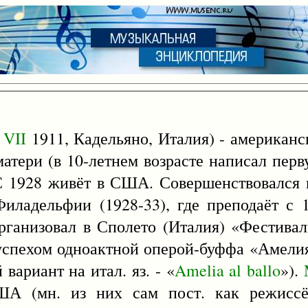
7
VII
1911, Кадельяно, Италия) - американс
атери (в 10-летнем возрасте написал перву
С 1928 живёт в США. Совершенствовался 
Филадельфии (1928-33), где преподаёт с
организовал в Сполето (Италия) «Фестивал
 успехом одноактной оперой-буффа «Амелия
вариант на итал. яз. - «
Amelia
al
ballo
»).
ША (мн. из них сам пост. как режиссё