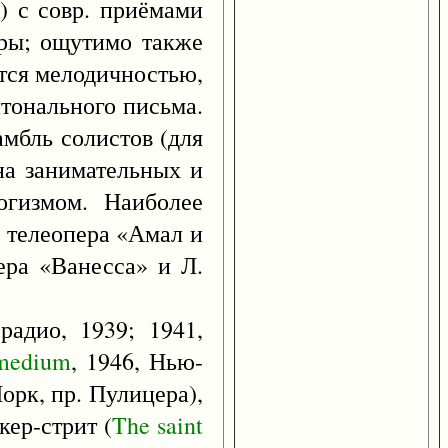
) с совр. приёмами
еры; ощутимо также
ются мелодичностью,
итонального письма.
амбль солистов (для
 на занимательных и
огизмом. Наиболее
, телеопера «Амал и
ера «Ванесса» и Л.
 радио, 1939; 1941,
medium
, 1946, Нью-
орк, пр. Пулицера),
кер-стрит (
The
saint