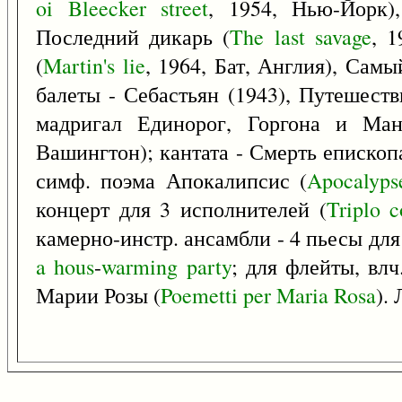
oi
Bleecker
street
, 1954, Нью-Йорк)
Последний дикарь (
The
last
savage
, 1
(
Martin's
lie
, 1964, Бат, Англия), Сам
балеты - Себастьян (1943), Путешеств
мадригал Единорог, Горгона и Ман
Вашингтон); кантата - Смерть епископ
симф. поэма Апокалипсис (
Apocalyps
концерт для 3 исполнителей (
Triplo
c
камерно-инстр. ансамбли - 4 пьесы для
a
hous
-
warming
party
; для флейты, влч
Марии Розы (
Poemetti
per
Maria
Rosa
).