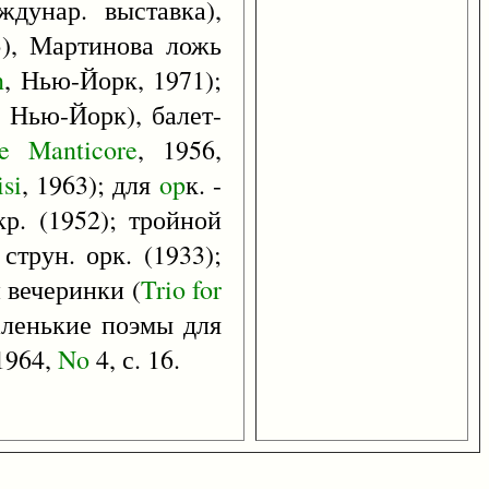
дунар. выставка),
3), Мартинова ложь
n
, Нью-Йорк, 1971);
, Нью-Йорк), балет-
e
Manticore
, 1956,
isi
, 1963); для
op
к. -
кр. (1952); тройной
струн. орк. (1933);
 вечеринки (
Trio
for
Маленькие поэмы для
1964,
No
4, с. 16.