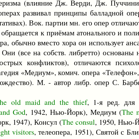
веризма (влияние Дж. Верди, Дж. Пуччини
 операх развивал принципы балладной оп
тативах). Вок. партии мн. его опер отлича
 обращается к приёмам атонального и пол
а, обычно вместо хора он использует анс
. Они (все на собств. либретто) основаны
острых конфликтов), отличаются психол
рагедия «Медиум», комич. опера «Телефон»
ождество). М. - автор либр. опер С. Барб
he
old
maid
and
the
thief
, 1-я ред. для
land
God
, 1942, Нью-Йорк), Медиум (
The
рк, 1947), Консул (
The
consul
, 1950, Нью-Й
ight
visitors
, телеопера, 1951), Святой с Бли