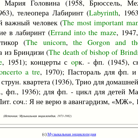
, Мария Головина (1958, Брюссель, Меж
963), телеопера Лабиринт (
Labyrinth
, 196
ый важный человек (
The
most
important
ma
ие в лабиринт (
Errand
into
the
maze
, 1947
тикор (
The
unicorn
,
the
Gorgon
and
th
а из Бриндизи (
The
death
of
bishop
of
Brind
e
, 1951); концерты с
op
к. - фп. (1945), с
oncerto
a
tre
, 1970); Пастораль для фп. и 
 струн. квартета (1936), Трио для домашней
., фп., 1936); для фп. - цикл для детей 
 Лит. соч.: Я не верю в авангардизм, «МЖ», 
(Источник: Музыкальная энциклопедия, 1973-1982)
(с)
Музыкальная энциклопедия