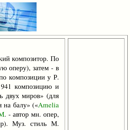
кий композитор. По
ю оперу), затем - в
по композиции у Р.
 1941 композицию и
ь двух миров» (для
 на балу» («
Amelia
M
. - автор мн. опер,
р). Муз. стиль М.