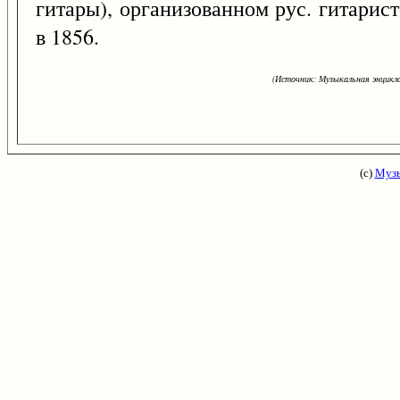
гитары), организованном рус. гитари
в 1856.
(Источник: Музыкальная энцикло
(с)
Музы