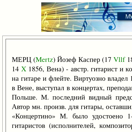
МЕРЦ (
Mertz
) Йозеф Каспер (17
Vllf
18
14
X
1856, Вена) - австр. гитарист и к
на гитаре и флейте. Виртуозно владел
в Вене, выступал в концертах, препод
Польше. М. последний видный предс
Автор мн. произв. для гитары, оставш
«Концертино» М. было удостоено 1
гитаристов (исполнителей, композит