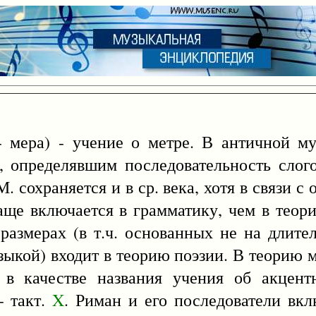
 мера) - учение о метре. В античной муз
 определявшим последовательность слог
 сохраняется и в ср. века, хотя в связи с 
аще включается в грамматику, чем в теор
размерах (в т.ч. основанных не на длител
узыкой) входит в теорию поэзии. В теорию
 в качестве названия учения об акцент
- такт.
X
. Риман и его последователи вкл