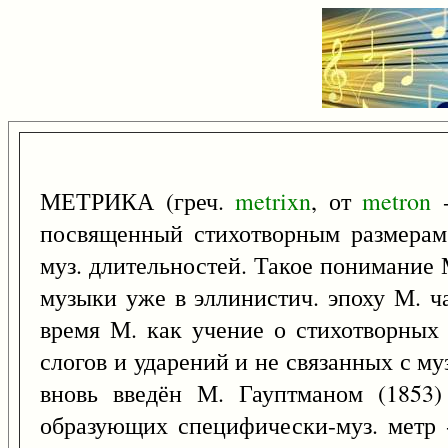
МЕТРИКА (греч.
metrixn
, от
metron
-
посвященный стихотворным размерам,
муз. длительностей. Такое понимание М.
музыки уже в эллинистич. эпоху М. ч
время М. как учение о стихотворных 
слогов и ударений и не связанных с м
вновь введён М. Гауптманом (1853)
образующих специфически-муз. метр 