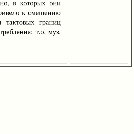
но, в которых они
привело к смешению
ы тактовых границ
ебления; т.о. муз.