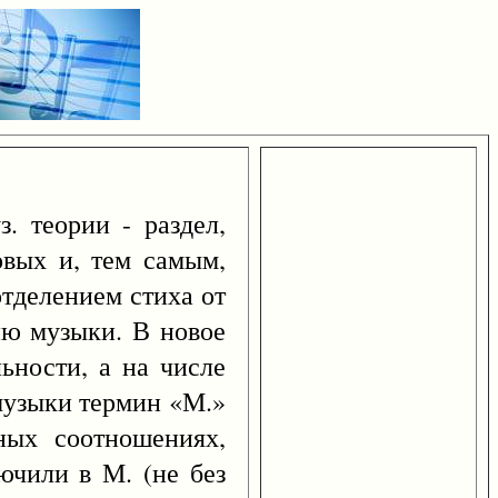
. теории - раздел,
овых и, тем самым,
отделением стиха от
ию музыки. В новое
ьности, а на числе
 музыки термин «М.»
ных соотношениях,
ючили в М. (не без