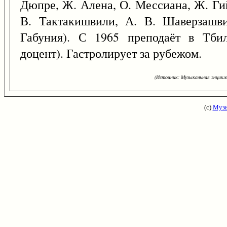
Дюпре, Ж. Алена, О. Мессиана, Ж. Гийю
В. Тактакишвили, А. В. Шаверзашви
Габуния). С 1965 преподаёт в Тбил
доцент). Гастролирует за рубежом.
(Источник: Музыкальная энцикло
(с)
Музы