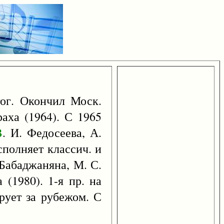
гог. Окончил Моск.
аха (1964). С 1965
B
. И. Федосеева, А.
сполняет классич. и
 Бабаджаняна, М. С.
(1980). 1-я пр. на
рует за рубежом. С