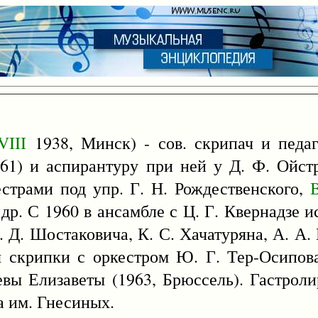
VIII
1938, Минск) - сов. скрипач и педа
961) и аспирантуру при ней у Д. Ф. Ойстр
страми под упр. Г. Н. Рождественского,
др. С 1960 в ансамбле с Ц. Г. Квернадзе и
Д. Д. Шостаковича, К. С. Хачатуряна, А. А.
 скрипки с оркестром Ю. Г. Тер-Осипова 
евы Елизаветы (1963, Брюссель). Гастроли
а им. Гнесиных.