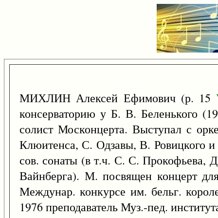
МИХЛИН Алексей Ефимович (р. 15
консерваторию у Б. В. Беленького (1
солист Москонцерта. Выступал с орке
Клюитенса, С. Одзавы, В. Ровицкого и 
сов. сонаты (в т.ч. С. С. Прокофьева, 
Вайнберга). М. посвящен концерт для
Междунар. конкурсе им. бельг. корол
1976 преподаватель Муз.-пед. институт