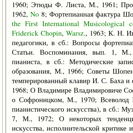
1960; Этюды Ф. Листа, М., 1961; Пр
1962,
No
8; Фортепианная фактура Шоп
the
First
International
Musicological
c
Friderick
Chopin
,
Warsz
., 1963; К. Н.
педагогики, в сб.: Вопросы фортепиа
Статьи. Воспоминания, вып. 1, М.
пианиста, в сб.: Методические зап
образования, М., 1966; Советы Шопе
темперированный клавир И. С. Баха и 
1968; О Владимире Владимировиче Со
о Софроницком, М., 1970; Всеволод 
пианистического искусства), в сб.: М
7, М., 1972; О некоторых тенденци
искусства, исполнительской критике и