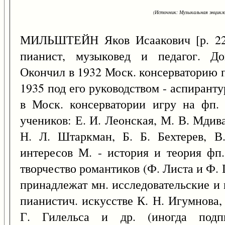
(Источник: Музыкальная энцикло
МИЛЬШТЕЙН Яков Исаакович [р. 
пианист, музыковед и педагог. Док
Окончил в 1932 Моск. консерваторию п
1935 под его руководством - аспиранту
в Моск. консерватории игру на фп. 
учеников: Е. И. Леонская, М. В. Мдив
Н. Л. Штаркман, Б. Б. Бехтерев, В
интересов М. - история и теория фп.
творчество романтиков (Ф. Листа и Ф. 
принадлежат мн. исследовательские и м
пианистич. искусстве К. Н. Игумнова, Г
Г. Гилельса и др. (иногда под