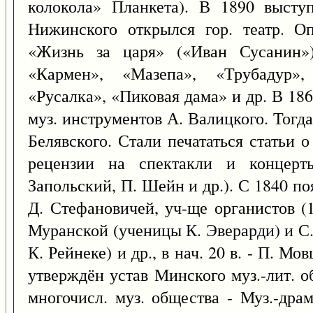
колокола» Планкета). В 1890 высту
Нижинского открылся гор. театр. О
«Жизнь за царя» («Иван Сусанин»)
«Кармен», «Мазепа», «Трубадур»,
«Русалка», «Пиковая дама» и др. В 18
муз. инструментов А. Валицкого. Тогд
Белявского. Стали печататься статьи о
рецензии на спектакли и концерт
Запольский, П. Шейн и др.). С 1840 п
Д. Стефановичей, уч-ще органистов (1
Муранской (ученицы К. Эверарди) и С
К. Рейнеке) и др., в нач. 20 в. - П. М
утверждён устав Минского муз.-лит. о
многочисл. муз. общества - Муз.-дра