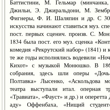
Баттистини, М. Гельмар (минчанка,
Джильи, Э. Джиральдони, М. Зембр
Фигнеры, Ф. И. Шаляпин и др. С 30 
искусства начинают ставиться муз. сп
пост. первых сценич. произв. С. Мон
1834 была пост. его муз. сценка «Кон
комедия «Рекрутский набор» (1841) и 
те же годы исполнялись водевили «Но
Кихот» с музыкой Монюшко. В 1865
собрания, здесь шли оперы «Дочь
Полтавка» Лысенко, «Аскольдова мо
театра выступали итал. оперная т
«Травиата», «Фауст» и др.) и оперетт
аду» Оффенбаха, «Нищий студент»