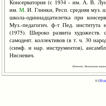
Консерватория (с 1934 - им. А. В. Лу
им.
M
. И. Глинки, Респ. средняя муз. 
школа-одиннадцатилетка при консерв
Муз.-педагогич. ф-т Пед. института 
(1975). Широко развита художеств. 
самодеят. коллективов (в т. ч. 30 нар
(симф. и нар. инструментов), ансамбл
Нисневич.
(Источник: Музыкальная энцикло
(с)
Музы