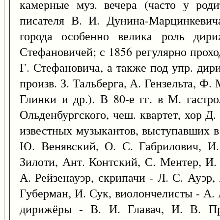
камерные муз. вечера (часто у род
писателя В. И. Дунина-Марцинкевич
города особенно велика роль дири
Стефановичей; с 1856 регулярно прохо
Г. Стефановича, а также под упр. ди
произв. З. Тальберга, А. Гензельта, Ф.
Глинки и др.). В 80-е гг. в М. гаст
Ольденбургского, чеш. квартет, хор Д
известных музыкантов, выступавших в 
Ю. Венявский, О. С. Габрилович, И.
Зилоти, Ант. Контский, С. Ментер, И.
А. Рейзенауэр, скрипачи - Л. С. Ауэр,
Губерман, И. Сук, виолончелисты - А.
дирижёры - В. И. Главач, И. В. П