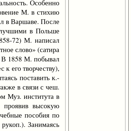
альность. Особенно
овение М. в стихию
ал в Варшаве. После
я лучшими в Польше
858-72) М. написал
тное слово» (сатира
. В 1858 М. побывал
 к его творчеству),
таясь поставить к.-
акже в связи с чеш.
ом Муз. института в
, проявив высокую
учебные пособия по
 рукоп.). Занимаясь