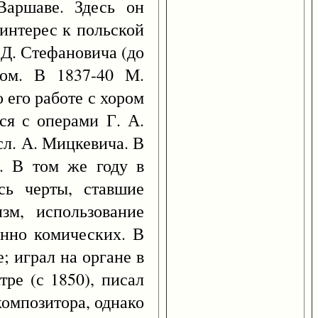
Варшаве. Здесь он
 интерес к польской
 Д. Стефановича (до
лом. В 1837-40 М.
о его работе с хором
ся с операми Г. А.
сл. А. Мицкевича. В
. В том же году в
сь черты, ставшие
зм, использование
енно комических. В
; играл на органе в
тре (с 1850), писал
композитора, однако