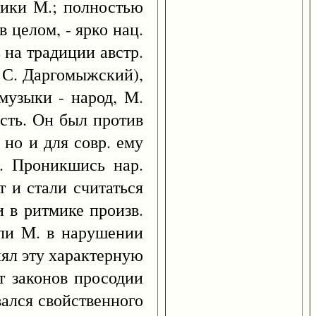
ники М.; полностью
 целом, - ярко нац.
 на традиции австр.
. С. Даргомыжский),
музыки - народ, М.
ость. Он был против
 но и для совр. ему
. Проникшись нар.
 и стали считаться
 в ритмике произв.
али М. в нарушении
нял эту характерную
от законов просодии
вался свойственного