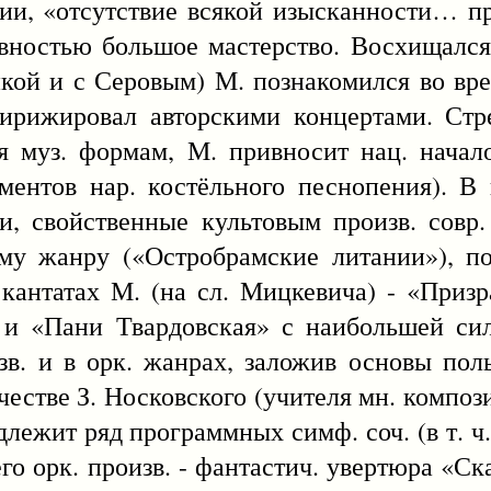
дии, «отсутствие всякой изысканности… п
ивностью большое мастерство. Восхищалс
кой и с Серовым) М. познакомился во вре
дирижировал авторскими концертами. Стр
я муз. формам, М. привносит нац. начал
ементов нар. костёльного песнопения). В
, свойственные культовым произв. совр.
му жанру («Остробрамские литании»), п
 кантатах М. (на сл. Мицкевича) - «Приз
 и «Пани Твардовская» с наибольшей сил
зв. и в орк. жанрах, заложив основы пол
естве З. Носковского (учителя мн. композит
адлежит ряд программных симф. соч. (в т. ч
го орк. произв. - фантастич. увертюра «Ска