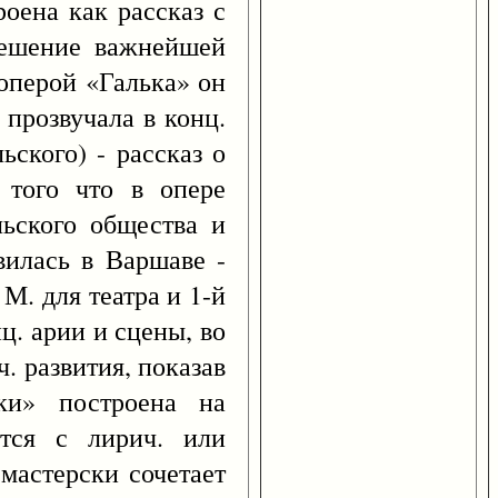
оена как рассказ с
 решение важнейшей
 оперой «Галька» он
 прозвучала в конц.
ьского) - рассказ о
 того что в опере
льского общества и
вилась в Варшаве -
М. для театра и 1-й
ц. арии и сцены, во
. развития, показав
ки» построена на
ются с лирич. или
мастерски сочетает