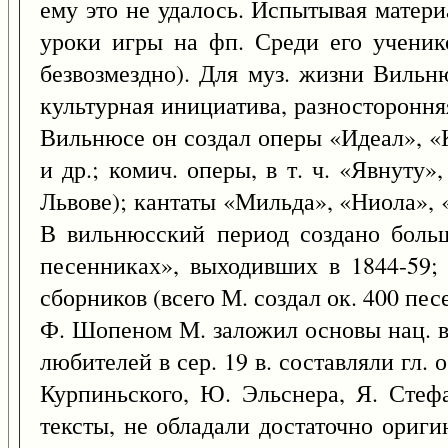
ему это не удалось. Испытывая матери
уроки игры на фп. Среди его учени
безвозмездно). Для муз. жизни Вильн
культурная инициатива, разностороння
Вильнюсе он создал оперы «Идеал», «К
и др.; комич. оперы, в т. ч. «Явнуту
Львове); кантаты «Мильда», «Ниола», 
В вильнюсский период создано боль
песенниках», выходивших в 1844-59; 
сборников (всего М. создал ок. 400 пе
Ф. Шопеном М. заложил основы нац. во
любителей в сер. 19 в. составляли гл.
Курпиньского, Ю. Эльснера, Я. Сте
тексты, не обладали достаточно ориг