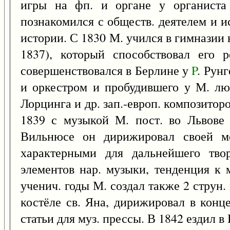
игры на фп. и органе у органиста
познакомился с обществ. деятелем и и
истории. С 1830 М. учился в гимназии
1837), который способствовал его 
совершенствовался в Берлине у
P
. Рун
и оркестром и пробудившего у М. люб
Лорцинга и др. зап.-европ. композитор
1839 с музыкой М. пост. во Львове
Вильнюсе он дирижировал своей ме
характерными для дальнейшего твор
элементов нар. музыки, тенденция к 
ученич. годы М. создал также 2 струн.
костёле св. Яна, дирижировал в конце
статьи для муз. прессы. В 1842 ездил в