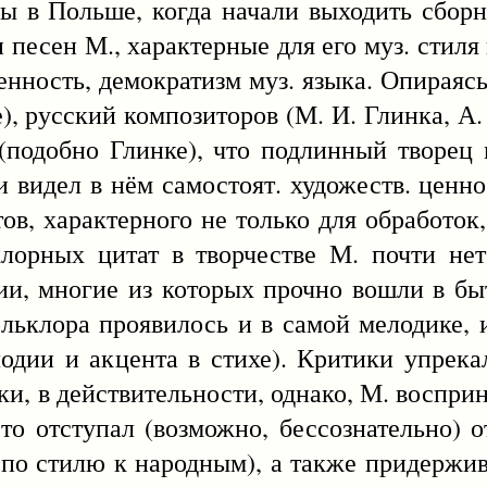
ы в Польше, когда начали выходить сбор
песен М., характерные для его муз. стиля в
енность, демократизм муз. языка. Опираясь
е), русский композиторов (М. И. Глинка, А
 (подобно Глинке), что подлинный творец 
 и видел в нём самостоят. художеств. ценн
ов, характерного не только для обработок,
лорных цитат в творчестве М. почти нет
ии, многие из которых прочно вошли в быт
ьклора проявилось и в самой мелодике, и
одии и акцента в стихе). Критики упрек
ки, в действительности, однако, М. воспри
сто отступал (возможно, бессознательно) 
 по стилю к народным), а также придержи