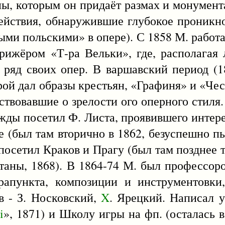
ны, которым он придаёт размах и монумент
действия, обнаружившие глубокое проникн
мыми польскими» в опере). С 1858 М. работ
ирижёром «Т-ра Вельки», где, располага
т ряд своих опер. В варшавский период (1
рой дал образы крестьян, «Графиня» и «Чес
ствовавшие о зрелости ого оперного стиля
жды посетил Ф. Листа, проявившего интерес
(был там вторично в 1862, безуспешно пы
 посетил Краков и Прагу (был там позднее т
таны, 1868). В 1864-74 М. был профессор
рапункта, композиции и инструментовки
в - З. Носковский,
X
. Ярецкий. Написал 
i
», 1871) и Школу игры на фп. (осталась в