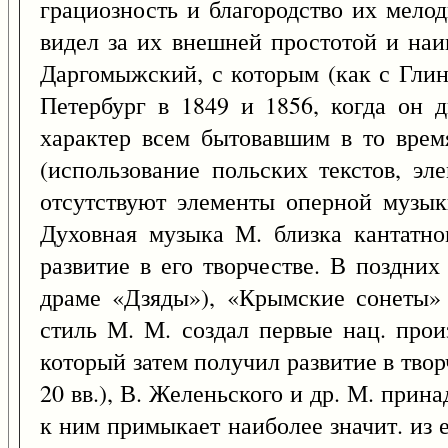
грациозность и благородство их мело
видел за их внешней простотой и на
Даргомыжский, с которым (как с Глин
Петербург в 1849 и 1856, когда он 
характер всем бытовавшим в то врем
(использование польских текстов, эл
отсутствуют элементы оперной музыки
Духовная музыка М. близка кантатно
развитие в его творчестве. В поздних
драме «Дзяды»), «Крымские сонеты»
стиль М. М. создал первые нац. прои
который затем получил развитие в творч
20 вв.), В. Желеньского и др. М. прин
к ним примыкает наиболее значит. из е