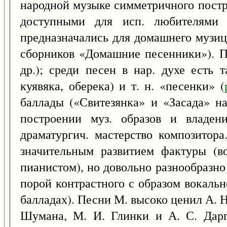
народной музыке симметричного постр
доступными для исп. любителями 
предназначались для домашнего музици
сборников «Домашние песенники»). П
др.); среди песен в нар. духе есть 
куявяка, оберека) и т. н. «песенки» (
баллады («Свитезянка» и «Засада» на
построении муз. образов и владени
драматургич. мастерство композитора
значительным развитием фактуры (в
пианистом), но довольно разнообразно 
порой контрастного с образом вокальн
балладах). Песни М. высоко ценил А. Н
Шумана, М. И. Глинки и А. С. Дарг