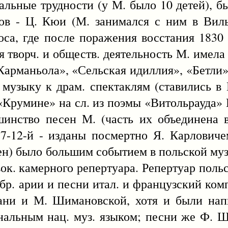
альные трудности (у М. было 10 детей), 
ков - Ц. Кюи (М. занимался с ним в Вил
юса, где после поражения восстания 1830 
я творч. и обществ. деятельность М. имела
арманьола», «Сельская идиллия», «Бетли»
», музыку к драм. спектаклям (ставились 
«Крумине» на сл. из поэмы «Витольрауда»
шинство песен М. (часть их объединена 
7-12-й - изданы посмертно Я. Карловиче
сен) было большим событием в польской муз.
к. камерного репертуара. Репертуар поль
 обр. арии и песни итал. и французский ком
фани и М. Шимановской, хотя и были нап
инальным нац. муз. языком; песни же Ф. Ш