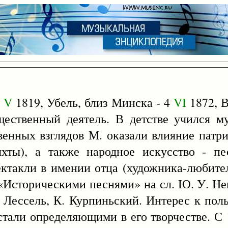
5
V
1819, Убель, близ Минска - 4
VI
1872, В
щественный деятель. В детстве учился м
енных взглядов М. оказали влияние патри
хты), а также народное искусство - пес
ктакли в имении отца (художника-любителя
 «Историческими песнями» на сл. Ю. У. Н
Лессель, К. Курпиньский. Интерес к поль
 стали определяющими в его творчестве. С