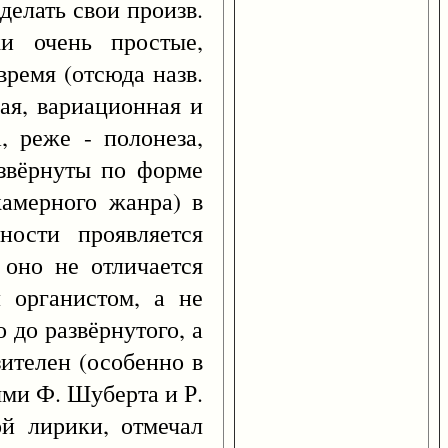
елать свои произв.
и очень простые,
время (отсюда назв.
ая, вариационная и
, реже - полонеза,
азвёрнуты по форме
камерного жанра) в
ности проявляется
 оно не отличается
 органистом, а не
 до развёрнутого, а
зителен (особенно в
ями Ф. Шуберта и Р.
й лирики, отмечал