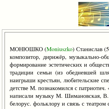
МОНЮШКО (
Moniuszko
) Станислав (
композитор, дирижёр, музыкально-об
формирование эстетических и обществ
традиции семьи (из обедневшей шля
наигрыши крестьян, любительские спе
детстве М. познакомился с патриотич.
написали музыку М. Шимановская, В. 
белорус. фольклору и связь с театром