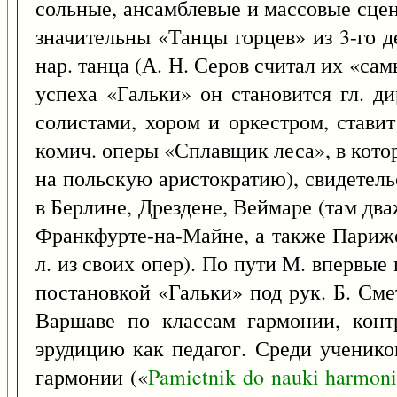
сольные, ансамблевые и массовые сце
значительны «Танцы горцев» из 3-го 
нар. танца (А. Н. Серов считал их «са
успеха «Гальки» он становится гл. д
солистами, хором и оркестром, стави
комич. оперы «Сплавщик леса», в кото
на польскую аристократию), свидетель
в Берлине, Дрездене, Веймаре (там два
Франкфурте-на-Майне, а также Париже 
л. из своих опер). По пути М. впервые
постановкой «Гальки» под рук. Б. Сме
Варшаве по классам гармонии, конт
эрудицию как педагог. Среди ученико
гармонии («
Pamietnik
do
nauki
harmoni