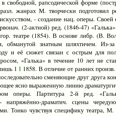
 в свободной, рапсодической форме (постр
 разл. жанрах М. творчески подготовил
 искусством, - создание нац. оперы. Своей
вонач. (2-актной) ред. (1846-47) «Галька»
гор. театре (1854). В основе либр. (В. Вол
ки, обманутой знатным шляхтичем. Из-за
оду и её сюжет связан с острым для по
росом, «Галька» в течение 10 лет не ста
 лишь 1
I
1858. В отличие от ранних произв. 
последовательно сменяющие друг друга кон
имеющее ясно выраженную линию драматургич
нром оперы. Партитура 2-й ред. «Галь
 - напряжённо-драматич. сцены череду
и. Тонко чувствуя специфику театра, М. 