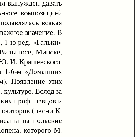
был вынужден давать
ьнюсе композицией
подавлялась всякая
 важное значение. В
, 1-ю ред. «Гальки»
в Вильнюсе, Минске,
 Ю. И. Крашевского.
в 1-6-м «Домашних
м). Появление этих
 культуре. Вслед за
ских проф. певцов и
позиторов (песни К.
исаны на польские
опена, которого М.