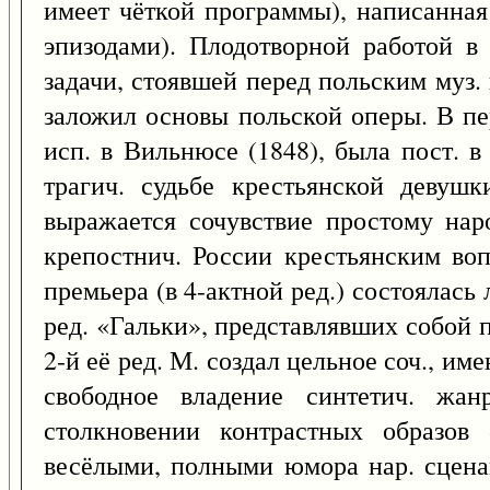
имеет чёткой программы), написанная
эпизодами). Плодотворной работой в
задачи, стоявшей перед польским муз.
заложил основы польской оперы. В пер
исп. в Вильнюсе (1848), была пост. в 
трагич. судьбе крестьянской девуш
выражается сочувствие простому нар
крепостнич. России крестьянским воп
премьера (в 4-актной ред.) состоялась
ред. «Гальки», представлявших собой 
2-й её ред. М. создал цельное соч., 
свободное владение синтетич. жа
столкновении контрастных образов
весёлыми, полными юмора нар. сценам