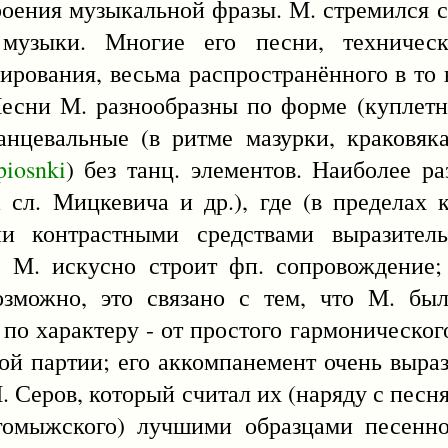
оения музыкальной фразы. М. стремился сд
музыки. Многие его песни, техническ
рования, весьма распространённого в то 
есни М. разнообразны по форме (куплетн
танцевальные (в ритме мазурки, краковяка
piosnki
) без танц. элементов. Наиболее р
 сл. Мицкевича и др.), где (в пределах 
и контрастными средствами выразитель
. М. искусно строит фп. сопровождение;
озможно, это связано с тем, что М. был
по характеру - от простого гармонического
ой партии; его аккомпанемент очень выра
. Серов, который считал их (наряду с песн
омыжского) лучшими образцами песенно