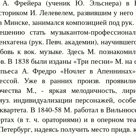
 А. Фрейера (ученик Ю. Эльснера) в 
сториком И. Лелевелем, развившим у него
 в Минске, занимался композицией под рук.
решению стать музыкантом-профессиона
генхагена (рук. Певч. академии), научившег
овь к вок. музыке. Здесь М. познакомил
ов. В 1838 были изданы «Три песни» М. на 
 пьеса А. Фредро «Ночлег в Апеннинах»
ссой. Уже в ранних произв. проявили
чества М., - яркая мелодичность, лири
муз. индивидуализации персонажей, особ
 квартета. В 1840-58 М. работал в Вильнюсе
ртах (в т. ч. ораториями) и в оперном теа
 Петербург, надеясь получить место придв. 