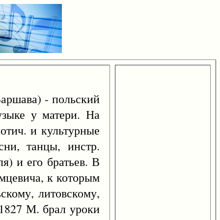
аршава) - польский
узыке у матери. На
отич. и культурные
ни, танцы, инстр.
) и его братьев. В
емцевича, к которым
скому, литовскому,
 1827 М. брал уроки