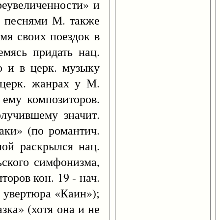
реувеличенности» и
я песнями М. также
мя своих поездок в
емясь придать нац.
о и в церк. музыку
 церк. жанрах у М.
 ему композиторов.
олучившему значит.
раки» (по романтич.
ой раскрылся нац.
ьского симфонизма,
оров кон. 19 - нач.
. увертюра «Каин»);
зка» (хотя она и не