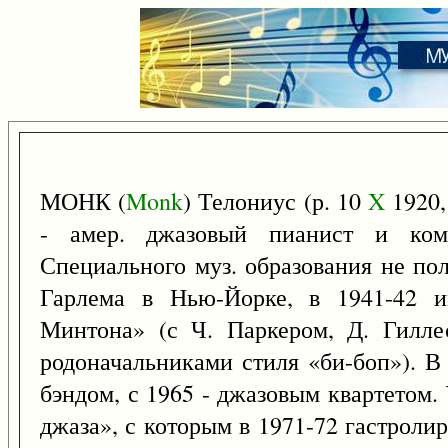
МОНК (
Monk
) Телониус (р. 10
X
1920,
- амер. джазовый пианист и комп
Специального муз. образования не по
Гарлема в Нью-Йорке, в 1941-42 и
Минтона» (с Ч. Паркером, Д. Гилле
родоначальниками стиля «би-боп»). В
бэндом, с 1965 - джазовым квартетом.
джаза», с которым в 1971-72 гастроли