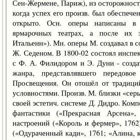
Сен-Жермене, Париж), из осторожност
когда успех его произв. был обеспече
открыто. Осн. оперы написаны в 
ярмарочных театрах, а после их 
Итальенн»). Мн. оперы М. создавал в 
Ж. Седеном. В 1800-02 состоял инспе
с Ф. А. Филидором и Э. Дуни - созда
жанра, представлявшего передово
Просвещения. Он отошёл от традиций
условностями. Произв. М. близки «сер
своей эстетич. системе Д. Дидро. Комп
фантастики («Прекрасная Арсена», 
настроений («Король и фермер», 1762
(«Одураченный кади», 1761; «Алина, к