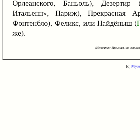
Орлеанского, Баньоль), Дезертир 
Итальенн», Париж), Прекрасная А
Фонтенбло), Феликс, или Найдёныш (
же).
(Источник: Музыкальная энцикло
(с)
Музы