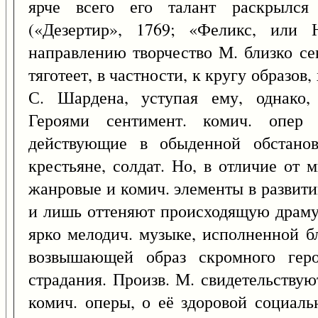
ярче всего его талант раскрылся
(«Дезертир», 1769; «Феликс, или 
направлению творчество М. близко се
тяготеет, в частности, к кругу образов
С. Шардена, уступая ему, однако, 
Героями сентимент. комич. опер
действующие в обыденной обстанов
крестьяне, солдат. Но, в отличие от
жанровые и комич. элементы в развити
и лишь оттеняют происходящую драму
ярко мелодич. музыке, исполненной б
возвышающей образ скромного геро
страдания. Произв. М. свидетельству
комич. оперы, о её здоровой социаль