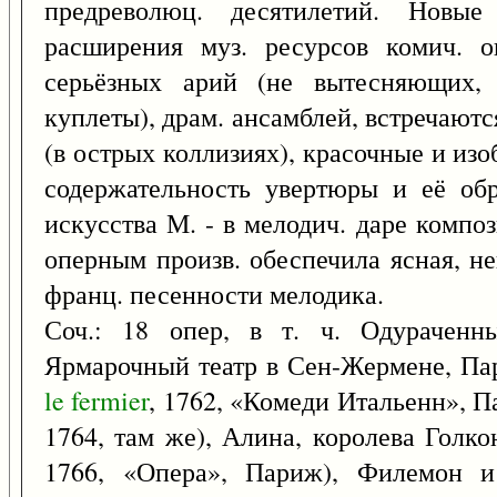
предреволюц. десятилетий. Новые 
расширения муз. ресурсов комич. о
серьёзных арий (не вытесняющих,
куплеты), драм. ансамблей, встречают
(в острых коллизиях), красочные и изоб
содержательность увертюры и её обр
искусства М. - в мелодич. даре компо
оперным произв. обеспечила ясная, не
франц. песенности мелодика.
Соч.: 18 опер, в т. ч. Одураченн
Ярмарочный театр в Сен-Жермене, Пар
le
fermier
, 1762, «Комеди Итальенн», Па
1764, там же), Алина, королева Голко
1766, «Опера», Париж), Филемон и 