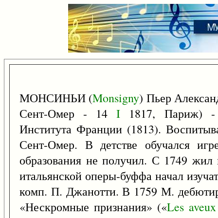
МОНСИНЬИ (
Monsigny
) Пьер Алексан
Сент-Омер - 14
I
1817, Париж) - 
Института Франции (1813). Воспитыва
Сент-Омер. В детстве обучался игре
образования не получил. С 1749 жил 
итальянской оперы-буффа начал изуча
комп. П. Джанотти. В 1759 М. дебюти
«Нескромные признания» («
Les
aveux