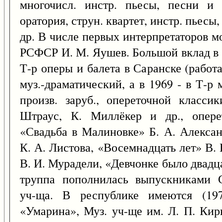
многочисл. инстр. пьесы, песни и 
оратория, струн. квартет, инстр. пьесы,
др. В числе первых интерпретаторов мор
РСФСР И. М. Яушев. Большой вклад в р
Т-р оперы и балета в Саранске (работ
муз.-драматический, а в 1969 - в Т-р 
произв. заруб., опереточной класси
Штраус, К. Миллёкер и др., опере
«Свадьба в Малиновке» Б. А. Алексан
К. А. Листова, «Восемнадцать лет» В.
В. И. Мурадели, «Девчонке было двадца
труппа пополнилась выпускниками С
уч-ща. В республике имеются (19
«Умарина», Муз. уч-ще им. Л. П. Кир