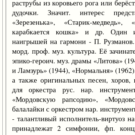
раструбы из коровьего рога или берёс
дудочки. Значит. интерес предс
«Зерезенька», «Старик-медведь»,
карабкается кошка» и др. Один и
наигрышей на гармони - П. Рузманов. 
морд. проф. муз. культура. Её зачинат
эпико-героич. муз. драмы «Литова» (194
и Ламзурь» (1944), «Нормальня» (1962),
а также оригинальных песен, хоров, 
для оркестра рус. нар. инструме
«Мордовскую рапсодию», «Мордов
балалайки с оркестром нар. инструмен
- талантливый исполнитель-виртуоз на
принадлежат 2 симфонии, фп. конц