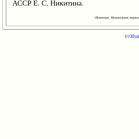
АССР Е. С. Никитина.
(Источник: Музыкальная энцикло
(с)
Музы