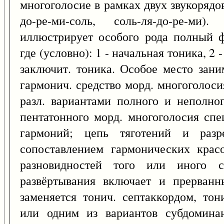
многоголосие в рамках двух звукорядо
до-ре-ми-соль, соль-ля-до-ре-м
иллюстрирует особого рода полный 
где (условно): 1 - начальная тоника, 2 
заключит. тоника. Особое место зан
гармонич. средство морд. многоголоси
разл. вариантами полного и неполно
пентатонного морд. многоголосия сп
гармоний; цепь тяготений и разр
сопоставлением гармонических крас
разновидностей того или иного с
развёртывания включает и прерванн
заменяется тонич. септаккордом, то
или одним из вариантов субдомина