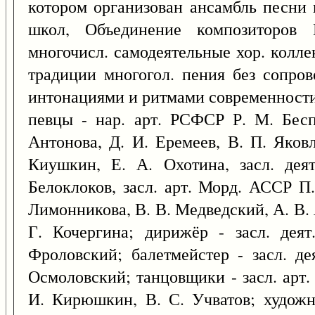
котором организован ансамбль песни 
школ, Объединение композиторов
многочисл. самодеятельные хор. колл
традиции многогол. пения без сопро
интонациями и ритмами современности.
певцы - нар. арт. РСФСР Р. М. Бес
Антонова, Д. И. Еремеев, В. П. Яков
Киушкин, Е. А. Охотина, засл. дея
Белоклоков, засл. арт. Морд. АССР П.
Лимонникова, В. В. Медведский, А. В. 
Г. Кочергина; дирижёр - засл. дея
Фроловский; балетмейстер - засл. д
Осмоловский; танцовщики - засл. арт.
И. Кирюшкин, В. С. Учватов; художни