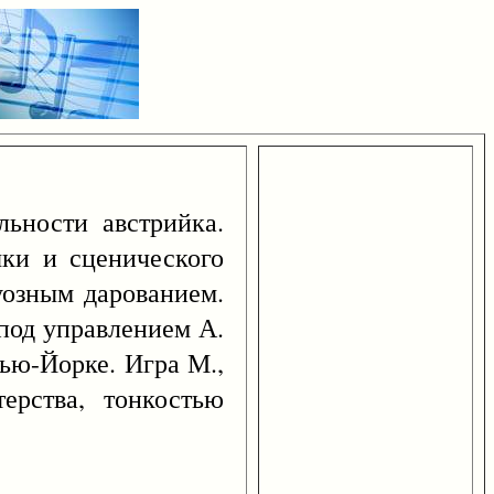
льности австрийка.
ки и сценического
уозным дарованием.
под управлением А.
Нью-Йорке. Игра М.,
ерства, тонкостью