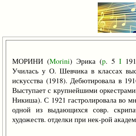
МОРИНИ (
Morini
) Эрика (
p
. 5
I
1910
Училась у О. Шевчика в классах вы
искусства (1918). Дебютировала в 19
Выступает с крупнейшими оркестрами 
Никиша). С 1921 гастролировала во мн
одной из выдающихся совр. скрипач
художеств. отделки при нек-рой акаде