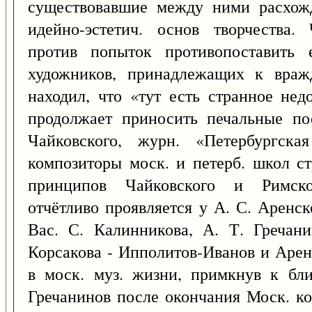
существовавшие между ними расхожд
идейно-эстетич. основ творчества.
против попыток противопоставить 
художников, принадлежащих к враж
находил, что «тут есть странное нед
продолжает приносить печальные по
Чайковского, журн. «Петербургск
композиторы моск. и петерб. школ с
принципов Чайковского и Римског
отчётливо проявляется у А. С. Аренс
Вас. С. Калинникова, А. Т. Гречан
Корсакова - Ипполитов-Иванов и Арен
в моск. муз. жизни, примкнув к бл
Гречанинов после окончания Моск. ко