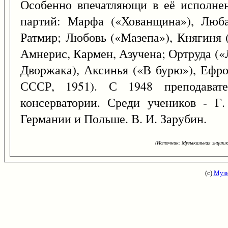
Особенно впечатляющи в её исполне
партий: Марфа («Хованщина»), Люба
Ратмир; Любовь («Мазепа»), Княгиня
Амнерис, Кармен, Азучена; Ортруда («
Дворжака), Аксинья («В бурю»), Ефро
СССР, 1951). С 1948 преподавате
консерватории. Среди учеников - Г.
Германии и Польше. В. И. Зарубин.
(Источник: Музыкальная энцикло
(с)
Музы