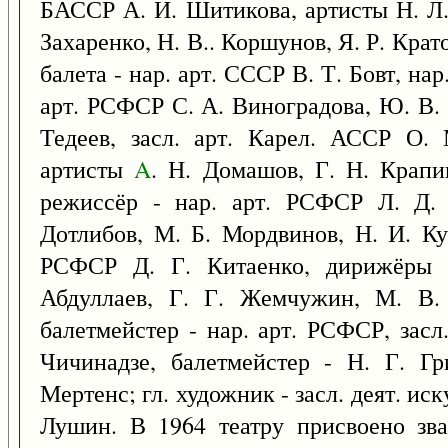
БАССР А. И. Шитикова, артисты Н. Л. 
Захаренко, Н. В.. Коршунов, Я. Р. Крат
балета - нар. арт. СССР В. Т. Бовт, нар
арт. РСФСР С. А. Виноградова, Ю. В. 
Тедеев, засл. арт. Карел. АССР О. 
артисты
A
. Н. Домашов, Г. Н. Крапи
режиссёр - нар. арт. РСФСР Л. Д.
Дотлибов, М. Б. Мордвинов, Н. И. Куз
РСФСР Д. Г. Китаенко, дирижёры -
Абдуллаев, Г. Г. Жемчужин, М. В
балетмейстер - нар. арт. РСФСР, засл
Чичинадзе, балетмейстер - Н. Г. Гр
Мертенс; гл. художник - засл. деят. и
Лушин. В 1964 театру присвоено зва