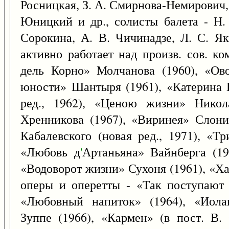
Росницкая, З. А. Смирнова-Немирович
Юницкий и др., солисты балета - Н.
Сорокина, А. В. Чичинадзе, Л. С. Як
активно работает над произв. сов. ко
дель Корно» Молчанова (1960), «Ово
юности» Шантыря (1961), «Катерина 
ред., 1962), «Ценою жизни» Никола
Хренникова (1967), «Виринея» Слони
Кабалевского (новая ред., 1971), «Т
«Любовь д
'
Артаньяна» Вайнберга (19
«Водоворот жизни» Сухоня (1961), «Ха
оперы и оперетты - «Так поступают
«Любовный напиток» (1964), «Иола
Зуппе (1966), «Кармен» (в пост. В.