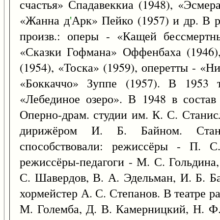
счастья» Спадавеккиа (1948), «Эсмер
«Жанна д
'
Арк» Пейко (1957) и др. В р
произв.: оперы - «Кащей бессмертны
«Сказки Гофмана» Оффенбаха (1946)
(1954), «Тоска» (1959), оперетты - «
«Боккаччо» Зуппе (1957). В 1953 т
«Лебединое озеро». В 1948 в состав
Оперно-драм. студии им. К. С. Станисл
дирижёром И. Б. Байном. Стан
способствовали: режиссёры - П. С.
режиссёры-педагоги - М. С. Гольдина
С. Шавердов, В. А. Эдельман, И. Б. Б
хормейстер А. С. Степанов. В театре ра
М. Големба, Д. В. Камерницкий, Н. Ф.