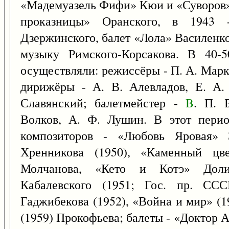
«Мадемуазель Фифи» Кюи и «Суворов»
проказницы» Оранского, в 1943 
Дзержинского, балет «Лола» Василенко
музыку Римского-Корсакова. В 40-50
осуществляли: режиссёры - П. А. Марко
дирижёры - А. В. Алевладов, Е. А.
Славянский; балетмейстер -
B
. П. 
Волков, А. Ф. Лушин. В этот перио
композиторов - «Любовь Яровая» 
Хренникова (1950), «Каменный цве
Молчанова, «Кето и Котэ» Доли
Кабалевского (1951; Гос. пр. СС
Гаджибекова (1952), «Война и мир» (
(1959) Прокофьева; балеты - «Доктор 