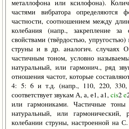
металлофона или ксилофона). Коли
частями вибратора определяются ф
частности, соотношением между длин
колебания (напр., закрепление за
свойствами (твёрдостью, упругостью)
струны и в др. аналогич. случаях О
частичным тоном, условно называем
натуральный, или гармонич., ряд зву
отношения частот, которые составляют
4: 5: 6 и т.д. (напр., 110, 220, 330
соответствует звукам А, а, е1, а1,
cis
2
e
или гармониками. Частичные тоны 
натуральный, или гармонический, 
колебании струны, настроенной на С