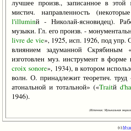
лучшее произв., записанное в этой 
мистич. направленность (некотор
l'illumin
й - Николай-ясновидец). Раб
музыки. Гл. его произв. - монументаль
livre
de
vie
», 1925, исп. 1926, под упр.
влиянием задуманной Скрябиным 
изготовлен муз. инструмент в форме 
croix
sonore
», 1934), в котором испол
волн. О. принадлежит теоретич. труд
атональной и тотальной» («
Trait
й
d'h
1946).
(Источник: Музыкальная энцикло
(с)
Музы