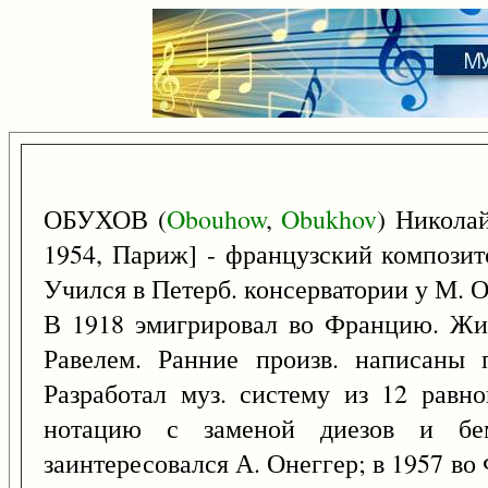
ОБУХОВ (
Obouhow
,
Obukhov
) Никола
1954, Париж] - французский композит
Учился в Петерб. консерватории у М. 
В 1918 эмигрировал во Францию. Жил
Равелем. Ранние произв. написаны 
Разработал муз. систему из 12 равно
нотацию с заменой диезов и бе
заинтересовался А. Онеггер; в 1957 в