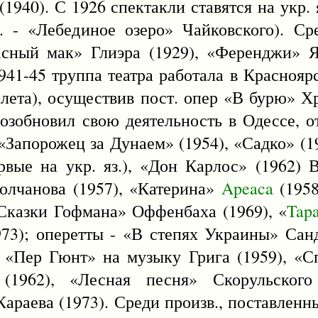
1940). С 1926 спектакли ставятся на укр. 
. - «Лебединое озеро» Чайковского). Ср
сный мак» Глиэра (1929), «Ференджи» Я
941-45 труппа театра работала в Краснояр
лета), осуществив пост. опер «В бурю» Х
возобновил свою деятельность в Одессе, о
«Запорожец за Дунаем» (1954), «Садко» (
ервые на укр. яз.), «Дон Карлос» (1962) 
олчанова (1957), «Катерина»
Apeaca
(1958
«Сказки Гофмана» Оффенбаха (1969), «
Tap
73); оперетты - «В степях Украины» Санд
- «Пер Гюнт» на музыку Грига (1959), «С
(1962), «Лесная песня» Скорульского
араева (1973). Среди произв., поставленн