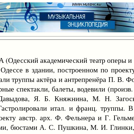
сский академический театр оперы и бал
Одессе в здании, построенном по проекту
пали труппы актёра и антрепренёра П. В. Фо
ные спектакли, балеты, водевили (произв. 
Давыдова, Я. Б. Княжнина, М. Н. Загоск
Гастролировали итал. и франц. труппы. В
оекту австр. арх. Ф. Фельнера и Г. Гельм
ми, бюстами А. С. Пушкина, М. И. Глинки, 