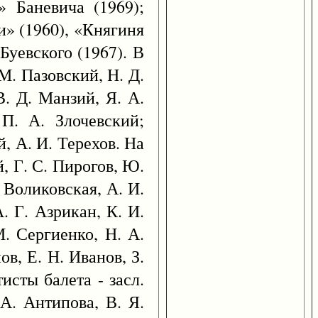
» Баневича (1969);
и» (1960), «Княгиня
Буевского (1967). В
М. Пазовский, Н. Д.
. Д. Манзий, Я. А.
П. А. Злочевский;
й, А. И. Терехов. На
й, Г. С. Пирогов, Ю.
 Воликовская, А. И.
. Г. Азрикан, К. И.
М. Сергиенко, Н. А.
ов, Е. Н. Иванов, З.
исты балета - засл.
 А. Антипова, В. Я.