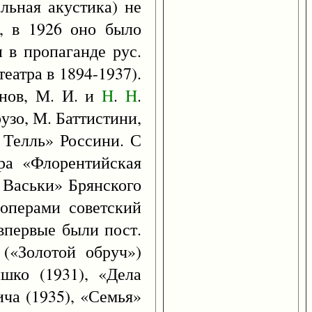
льная акустика) не
, в 1926 оно было
и в пропаганде рус.
еатра в 1894-1937).
инов, М. И. и
H
.
H
.
узо, М. Баттистини,
 Телль» Россини. С
ра «Флорентийская
а Васьки» Брянского
 операми советский
впервые были пост.
(«Золотой обруч»)
шко (1931), «Дела
ича (1935), «Семья»