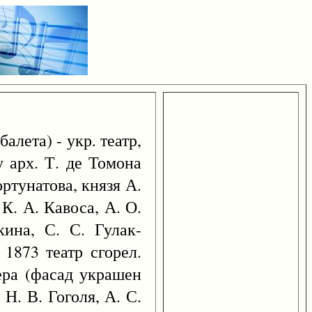
ета) - укр. театр,
 арх. Т. де Томона
ртунатова, князя А.
К. А. Кавоса, А. О.
ина, С. С. Гулак-
 1873 театр сгорел.
ера (фасад украшен
Н. В. Гоголя, А. С.