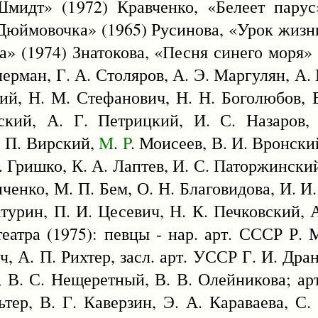
мидт» (1972) Кравченко, «Белеет парус
Дюймовочка» (1965) Русинова, «Урок жизн
а» (1974) Знатокова, «Песня синего моря» 
ерман, Г. А. Столяров, А. Э. Маргулян, А. 
ий, Н. М. Стефанович, Н. Н. Боголюбов, В
ский, А. Г. Петрицкий, И. С. Назаров, 
. П. Вирский,
M
.
P
. Моисеев, В. И. Вронски
С. Гришко, К. А. Лаптев, И. С. Паторжински
енко, М. П. Бем, О. Н. Благовидова, И. И.
турин, П. И. Цесевич, Н. К. Печковский, А
еатра (1975): певцы - нар. арт. СССР Р. 
, А. П. Рихтер, засл. арт. УССР Г. И. Дран
, В. С. Нещеретный, В. В. Олейникова; арт
тер, В. Г. Каверзин, Э. А. Караваева, С.