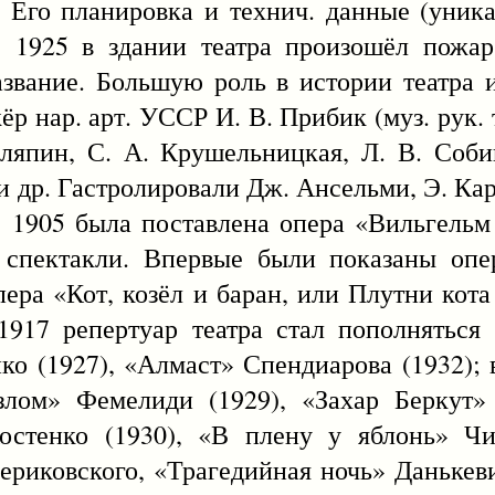
. Его планировка и технич. данные (уника
 1925 в здании театра произошёл пожар
азвание. Большую роль в истории театра 
 нар. арт. УССР И. В. Прибик (муз. рук. т
ляпин, С. А. Крушельницкая, Л. В. Соб
 и др. Гастролировали Дж. Ансельми, Э. Кар
 1905 была поставлена опера «Вильгельм
 спектакли. Впервые были показаны опе
опера «Кот, козёл и баран, или Плутни кот
1917 репертуар театра стал пополняться
о (1927), «Алмаст» Спендиарова (1932); 
злом» Фемелиди (1929), «Захар Беркут» 
остенко (1930), «В плену у яблонь» Чи
ериковского, «Трагедийная ночь» Данькев