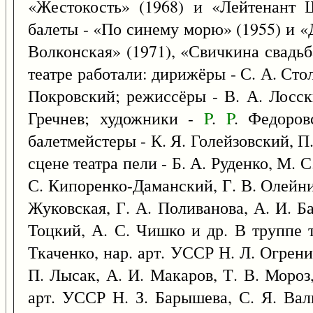
«Жестокость» (1968) и «Лейтенант Ш
балеты - «По синему морю» (1955) и «
Волконская» (1971), «Свичкина свадьб
театре работали: дирижёры - С. А. Стол
Покровский; режиссёры - В. А. Лосск
Гречнев; художники -
P
.
P
. Федоров
балетмейстеры - К. Я. Голейзовский, П
сцене театра пели - Б. А. Руденко, М. 
С. Кипоренко-Даманский, Г. В. Олейнич
Жуковская, Г. А. Поливанова, А. И. Ба
Тоцкий, А. С. Чишко и др. В труппе т
Ткаченко, нар. арт. УССР Н. Л. Огренич
П. Лысак, А. И. Макаров, Т. В. Мороз
арт. УССР Н. З. Барышева, С. Я. Валь