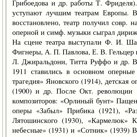
Грибоедова и др. работы Т. Фриделя)
уступают лучшим театрам Европы. В
восстановлено, театр получил совр. н
оперной и симф. музыки сыграл дирижёр
На сцене театра выступали Ф. И. Ша
Фигнеры, А. П. Павлова, Е. В. Гельцер
Л. Джиральдони, Титта Руффо и др. В
1911 ставились в основном оперные
трагедия» Яновского (1914), детская 
(1900) и др. После Окт. революции 
композиторов: «Орлиный бунт» Пащенк
оперы «Забыл» Прибика (1921), «Ра
Лятошинского (1930), «Кармелюк» К
небесные» (1931) и «Сотник» (1939) В