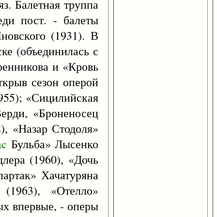
яз. Балетная труппа
еди пост. - балеты
новского (1931). В
ске (объединилась с
ренникова и «Кровь
ткрыв сезон оперой
1955); «Сицилийская
Верди, «Броненосец
), «Назар Стодоля»
ac
Бульба» Лысенко
лера (1960), «Дочь
партак» Хачатуряна
 (1963), «Отелло»
ых впервые, - оперы