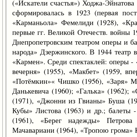
(«Искатели счастья») Ходжа-Эйнатова (
сформировалась в 1923 (первая пост
«Карманьола» Фемелиди (1928), «Кра
первые гг. Великой Отечеств. войны 1
Днепропетровским театром оперы и ба
народа» Дзержинского. В 1944 театр 
«Кармен». Среди спектаклей: оперы - 
вечерня» (1955), «Макбет» (1959, вп
«Потёмкин»« Чишко (1956), «Заря» М
Данькевича (1960); «Галька» (1962); 
(1971), «Джонни из Гвианы» Буша (19
Кубы» Листова (1963) и др.; балеты 
(1961), «Берег надежды» Петрова 
Мачавариани (1964), «Тропою грома» К