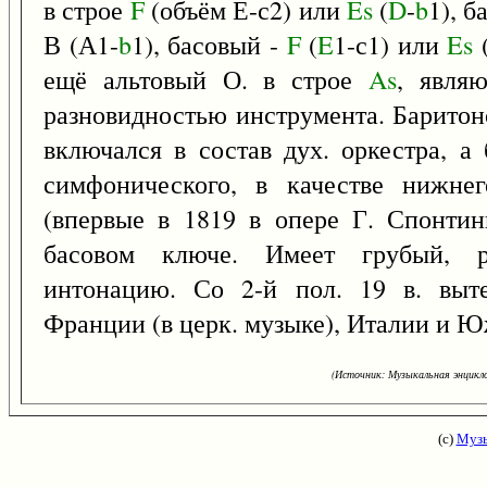
в строе
F
(объём Е-с2) или
Es
(
D
-
b
1), б
В (А1-
b
1), басовый -
F
(
E
1-с1) или
Es
ещё альтовый О. в строе
As
, явля
разновидностью инструмента. Баритоно
включался в состав дух. оркестра, а 
симфонического, в качестве нижне
(впервые в 1819 в опере Г. Спонтин
басовом ключе. Имеет грубый, р
интонацию. Со 2-й пол. 19 в. выте
Франции (в церк. музыке), Италии и Ю
(Источник: Музыкальная энцикло
(с)
Музы