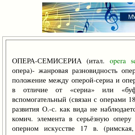
ОПЕРА-СЕМИСЕРИА (итал.
opera
s
опера)- жанровая разновидность оп
положение между оперой-сериа и опе
в отличие от «сериа» или «буф
вспомогательный (связан с операми 18 
развития О.-с. как вида не наблюдае
комич. элемента в серьёзную оперу
оперном искусстве 17 в. (римская,