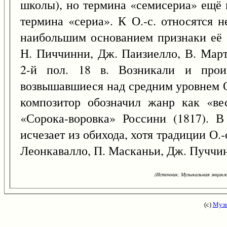
школы), но термина «семисериа» ещё н
термина «сериа». К О.-с. относятся 
наибольшим основанием признаки её 
Н. Пиччинни, Дж. Паизиелло, В. Март
2-й пол. 18 в. Возникали и произ
возвышавшиеся над средним уровнем О
композитор обозначил жанр как «ве
«Сорока-воровка» Россини (1817). В
исчезает из обихода, хотя традиции О.-
Леонкавалло, П. Масканьи, Дж. Пуччи
(Источник: Музыкальная энцикло
(с)
Музы