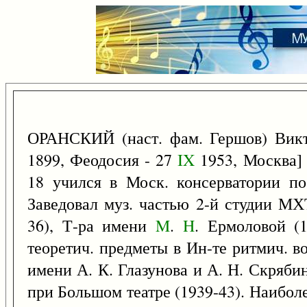
ОРАНСКИЙ (наст. фам. Гершов) Вик
1899, Феодосия - 27
IX
1953, Москва] 
18 учился в Моск. консерватории по
Заведовал муз. частью 2-й студии МХ
36), Т-ра имени
M
.
H
. Ермоловой (1
теоретич. предметы в Ин-те ритмич. в
имени А. К. Глазунова и А. Н. Скряби
при Большом театре (1939-43). Наибол