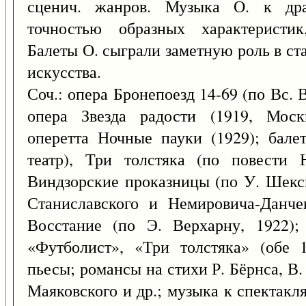
сценич. жанров. Музыка О. к драм
точностью образных характеристик,
Балеты О. сыграли заметную роль в ст
искусства.
Соч.: опера Бронепоезд 14-69 (по Вс. В
опера Звезда радости (1919, Москв
оперетта Ночные пауки (1929); бале
театр), Три толстяка (по повести
Виндзорские проказницы (по У. Шексп
Станиславского и Немировича-Данчен
Восстание (по Э. Верхарну, 1922);
«Футболист», «Три толстяка» (обе 
пьесы; романсы на стихи Р. Бёрнса, В. 
Маяковского и др.; музыка к спектаклям 