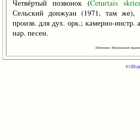
Четвёртый позвонок (
Ceturtais
skrie
Сельский донжуан (1971, там же),
произв. для дух. орк.; камерно-инстр. 
нар. песен.
(Источник: Музыкальная энцикло
(с)
Музы