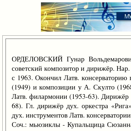
ОРДЕЛОВСКИЙ Гунар Вольдемарови
советский композитор и дирижёр. Нар.
с 1963. Окончил Латв. консерваторию 
(1949) и композиции у А. Скулто (196
Латв. филармонии (1953-63). Дирижёр 
68). Гл. дирижёр дух. оркестра «Рига
дух. инструментов Латв. консерватории 
Соч.: мьюзиклы - Купальщица Сюзанн