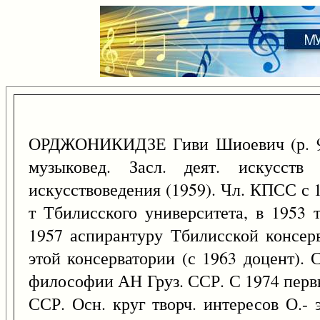
ОРДЖОНИКИДЗЕ Гиви Шиоевич (р.
музыковед. Засл. деят. искусств
искусствоведения (1959). Чл. КПСС с 
т Тбилисского университета, в 1953 
1957 аспирантуру Тбилисской консерв
этой консерватории (с 1963 доцент). 
философии АН Груз. ССР. С 1974 перв
ССР. Осн. круг творч. интересов О.- э