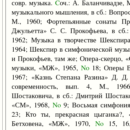
совр. музыка.
C
оч.: А. Баланчивадзе,
музыкального мышления, в сб.: Вопросы
М., 1960; Фортепьянные сонаты Пр
Джульетта» С. С. Прокофьева, в сб.:
1962; Музыка в творчестве Шекспира
1964; Шекспир в симфонической музы
и Прокофьев, там же; Опера-скерцо, 
музыки, «МЖ», 1965,
No
18; Оперы В
1967; «Казнь Степана Разина» Д. Д.
современность, вып. 4, М., 196
Шостаковича, в сб.: Дмитрий Шостако
«СМ», 1968,
No
9; Восьмая симфония
23; Кто ты, прекрасная цыганка?,
Бетховена, «МЖ», 1970,
No
15, 16,