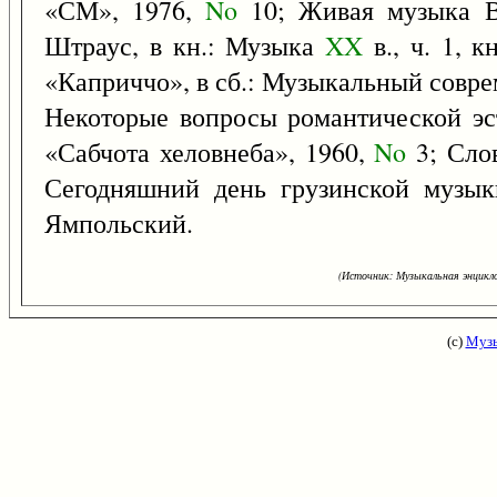
«СМ», 1976,
No
10; Живая музыка В
Штраус, в кн.: Музыка
XX
в., ч. 1, 
«Каприччо», в сб.: Музыкальный совреме
Некоторые вопросы романтической э
«Сабчота хеловнеба», 1960,
No
3; Сло
Сегодняшний день грузинской музык
Ямпольский.
(Источник: Музыкальная энцикло
(с)
Музы